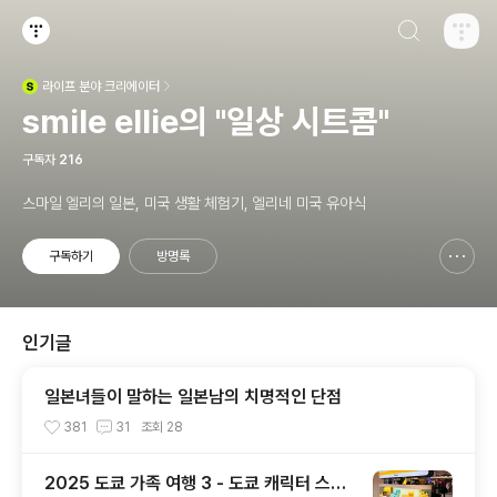
검색하기
티스토리
라이프
분야 크리에이터
(새창열림)
smile ellie의 "일상 시트콤"
구독자
216
스마일 엘리의 일본, 미국 생활 체험기, 엘리네 미국 유아식
구독하기
방명록
신고하기 레이어
열기
인기글
일본녀들이 말하는 일본남의 치명적인 단점
381
31
조회
28
2025 도쿄 가족 여행 3 - 도쿄 캐릭터 스트