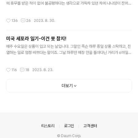
에 휴무를 받은 적이 없어 불공평하다는 생각으로 가득차 있던 차에 나나양이 잔꾀를
부리는 것을 보니 더이상은 못 참겠더라고요. 그리고 그녀의 행동 중 맘에 걸렸던 것
은 매니저나 라라양이 있을 때는 일하는 '척' 이라도 하는데 저랑 같이 있을 때는 대놓
작성시간
136
26
2023. 8. 30.
고 너무 일을 안 한다는 것이였죠. 엄연히 포지션의 서열로 따지자면 제가 그녀의 상
사인데도 상사 대접은 기대도 안 했지만 적어도 같은 동료로서 제가 일을 하고 있으
면 눈치껏 같이 일을 해야죠. 근데 저 혼자 일을 하고 있는데도 마스카라 바르고, 트리
미국 세포라 일기-이건 못 참지!
트먼트 바르고... 여전히 저를 상사로 인정하기 싫은거였어요. 그 썰을 먼저 풀어야 하
글 내용
는데... (도대체 얼마나 많은 일이 있었던거..
매주 수요일은 상품이 입고 되는 날입니다. 그말인 즉슨 하루 종일 상품 스탁하고, 진
열하는 일로 엄청 바쁘다는 말이죠. 그날 하루만 매장 안을 돌아다닌 거리가 6마일
이라면 말 다했죠. 만보가 넘습니다. 그 만보를 걸으면서 진열대 서랍을 열쇠로 열고
닫고, 무릎 굽혀 앉았다 일어났다를 백번은 넘게 해야 합니다. 그래서 수요일은 집에
작성시간
116
18
2023. 8. 23.
갈 시간이 되면 진이 다 빠지고, 집에 와서도 아무것도 할 수가 없어요. 그냥 수요일은
집에 오면 시체 되는 겁니다. 그런데 이런 저에게 하나님은 쓸데없는 능력을 주셔서
스탁하고 진열하는 속도가 다른 직원들보다 두 세배는 빠르다 보니 저를 유령 취급했
더보기
던 매니저가 특히 수요일 만큼은 너무 어여삐 여겨 주십니다. 사실 속도가 빠른건 제
가 잘해서가 아니라, 한국인의 종특인데 말이죠..
의안내
티스토리
로그인
고객센터
© Daum Corp.