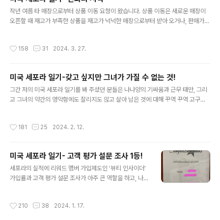
호가 굉장히 강하고, 자기가 좋아하지 않는 사람이라면 티나게 그 사람을 유령 취급
글 내용
하거든요. 그 피해자 중 한 사람? 나..
작년 여름 타 매장으로부터 상품 이동 요청이 왔습니다. 상품 이동은 새로운 매장이
오픈할 때 재고가 부족한 상품을 재고가 넉넉한 매장으로부터 받아 오거나, 판매가
잘 되지 않는 상품을 판매가 잘 되는 매장으로 옮기기 위해서 하는 업무예요. 저희는
콜스 백화점 안에 입점 되어 있기 때문에 이런 매장간의 이동은 콜스의 담당 부서 직
작성시간
158
31
2024. 3. 27.
원들이 담당하게 됩니다. 그런데 매장간의 이동 상품이 6800여개로 어마어마한 종
류와 갯수 였기에 콜스 직원들이 저희 매니저에게 상품 이동이 있다고 알리고 준비하
라고 했나 봅니다. 2주 정도 여유를 두고 매니저에게 알렸지만 저희 매니저는 이 업
미국 세포라 일기-갖고 싶지만 그녀가 가질 수 없는 것!
무는 저희 세포라 직원의 업무가 아니니까 하지 않기로 결정 합니다. 그리고 라라양
글 내용
과 저에게도 이런 내용을 전혀 공유하지 않고, 혼자만 알고 ..
그간 저의 미국 세포라 일기를 봐 주셨던 분들은 나나양의 기싸움과 근무 태만, 그리
고 그녀의 약간의 영악함에도 잘리지도 않고 살아 남은 것에 대해 꾸역 꾸역 고구마
삼킨 듯한 답답함을 느끼셨을거예요. 그러나 여러분이 느끼는 그 답답함 보다 더한
답답함을 느끼는 사람이 있었으니... 그가 바로... 나.나.양!!!!! 그녀가 은근히 저를 얕
작성시간
181
25
2024. 2. 12.
보며, 그녀와 저는 다른 레벨 (자신은 매니저 레벨, 전 그냥 파트 타이머) 이라고 믿고
있다가 갑자기 제가 리드 포지션으로 승진을 하자 엄청난 충격에 휩싸였었죠. 202
3.04.17 - [미국 세포라 일기] - 미국 세포라 일기-나의 승진 소식에 기뻐 하는 동료
미국 세포라 일기- 고객 평가 설문 조사 1등!
와 분노하는 동료 미국 세포라 일기-나의 승진 소식에 기뻐 하는 동료와 분노하는 동
글 내용
료시급 협상까지 순조롭게 진..
세포라의 실적에 리워드 멤버 가입제도인 '뷰티 인사이더'
가입률과 고객 평가 설문 조사가 아주 큰 역할을 하고, 나나
양이 이 고객 평가 설문 조사에 큰 기여를 하고 있다는 포스
팅 기억하시죠? 지역에서 상위권을 유지 하려면 계속적으
작성시간
210
38
2024. 1. 17.
로 뷰티 인사이더와 고객 평가 설문 조사에서 높은 점수를
받아야 하기 때문에 매장에서는 작년 말부터인가? 매달 한