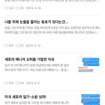
로운 직장의 트레이닝 가기 전 집 구석 구석 대청소도 할 생각으로 신나 있었는데 문
만, 승무원 면접 준비를 하면서 면접 질문에 대한 답변을 작
득 저에게 유급 휴가가 얼마나 남아 있고, 2024년에는 유급 휴가가 얼마나 더해졌
작성시간
143
36
2024. 4. 16.
성 하다 보니 모..
나 궁금하더라고요. 퇴사시에 당연히 시간당 계산해서 급여로 지급이 되겠지... 하면
서 인사부 어플에 들어가 봤더니 어랏? 그나마 있던 유급 휴가도 사라지고, 유급 병가
만 남아 있고, 2024년에 120시간이 더 해져야 하는데 아직 그것도 안 보이더라고
나를 위해 눈물을 흘리는 동료가 있다는건…
요. 그래서 유급 휴가 (PTO policy) 규정을 찾아 봤더니만 어므나 세상에!!!! 2023
글 내용
일을 그만 두게 될 거라는 것을 라라양과 D군은 이미 알고 있었지만 공식적으로 매니
년에 유급 휴가 남은걸 다 쓰지 않으면 2024년에 다 사라지는거더라고요. 전 당연
저에게 일을 그만 둔다고 알린게 아니라서 다른 동료들에게도 함구하고 있었습니다.
히 다음 해로 이월되는 것이라 믿고 ..
보통 일을 그만 둘 때 2주 노티스를 주는게 일반적이라 저도 2주 전에 알릴 생각이였
는데 연초가 되면서 그만 두는 직원도 있고, 임시 직원들도 점점 근무 시간을 줄여서
작성시간
183
25
2024. 4. 12.
내보낼 예정이라 제가 빨리 노티스를 줘야 맘에 드는 임시 직원을 내보내지 않고, 계
속 일할 수 있게 하는게 좋겠다는 생각에 3주를 남겨두고 세포라 매니저에게 잠시 시
간 좀 내 줄 수 있냐고 하며 말을 꺼냈습니다. "저...일을 그만 두게 됐어요" "음... 다른
세포라 매니저 오퍼를 거절한 이유
데로 가는거야?" "네, 델타 항공 에서 일하게 됐어요" "델타 항공이라니 그럼 내가 어
글 내용
떤 조건으로도 붙잡을 수가 없겠네..
입사 초기에 매니저가 유령 취급하는데도 묵묵히 할 일만
하다 집에 가면 되지~ 하는 마음으로 버텼던 나… 딸 같은
나나양의 은근한 무시를 이겨내고, 그녀보다 먼저 리드 포
지션이 되어 그녀의 기를 꺽으며, 입지를 조금씩 다져 갔던
작성시간
195
68
2024. 4. 9.
나… 그렇게 힘든 시간 잘 견뎌내고 드디어 매니저 포지션
오퍼를 받고, 세포라 직장썰에 해피엔딩 사이다 결말이 나
는구나~ 하셨을텐데… 이건 왠 또 고구마여?!?!?!? 제가 세
미국 세포라 일기-소원 성취!
포라 직장썰을 블로그에 일기처럼 기록하면서 함께 읽어
글 내용
오셨던 분들이라면 제 상황을 공감하고, 제가 잘 되기를 진
제가 세포라 입사할 때 그려 본 제 미래에 '세포라 매니저'