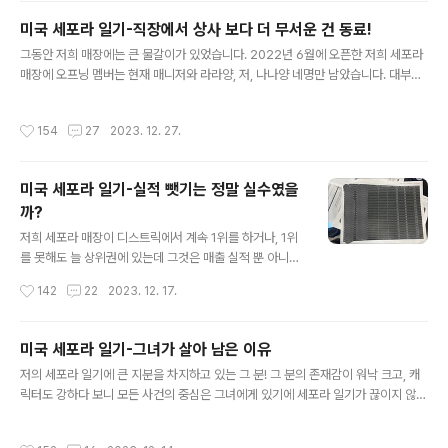
달 동안의 실적을 취합해서 각 각의 항목에서 최고로 높은
미국 세포라 일기-직장에서 상사 보다 더 무서운 건 동료!
실적을 낸 직원을 선정해서 이렇게 직원 휴게실에 붙여 주
글 내용
고, 작은 상품도 준답니다. 전 뷰티 인사이더를 거의 1년 내
그동안 저희 매장에는 큰 물갈이가 있었습니다. 2022년 6월에 오픈한 저희 세포라
내 1등을 유지하다가 D군의 등장과 함께 2등으로 밀려 나
매장에 오프닝 멤버는 현재 매니저와 라라양, 저, 나나양 네명만 남았습니다. 대부분
버려서 막상 이 실적 콘테스트에서 이름을 올리지 못하고
의 오프닝 멤버는 그만 두었고, 이후 새로 입사했던 다섯명이 오래 일하지 못하고 그
있었습니다. 고객 평가 설문 조사는 넘사벽인 직원들이 너
만두고, 지금은 다시 새로운 멤버 5명이 들어오게 되었습니다. 그 중 예상치 못했던
작성시간
154
27
2023. 12. 27.
무 많아서 아예 생각도 안하고..
동료의 퇴사는 라라양과 함께 리드 포지션이였던 가가양의 퇴사였는데, 가가양은 세
포라에 입사하면서 나나양을 알게 되었고, 서로 집이 가깝고, 죽이 잘 맞아서 베프라
부르며 아주 친하게 지내던 사이였어요. 거의 매일 붙어 있다 시피하고, 밤샘하며 놀
미국 세포라 일기-실적 뺏기는 정말 실수였을
고, 같이 결근하는 날도 있고 그랬거든요. 가가양의 갑작스런 퇴사는 뜻밖이였지만
까?
당시에 저한테는 대학에 진학하기로 해서 그만둔다고 했는..
글 내용
저희 세포라 매장이 디스트릭에서 계속 1위를 하거나, 1위
를 못해도 늘 상위권에 있는데 그것은 매출 실적 뿐 아니라
세포라의 리워드 프로그램인 뷰티 인사이더 가입률과 고객
작성시간
142
22
2023. 12. 17.
설문 평가에서 높은 점수를 받기 때문이예요. 그리고 고객
설문 평가에서 항상 높은 점수를 받아 내는 것은 바로 나나
양이고, 그런 그녀의 필살기로 인해 해고의 위기에도 살아
미국 세포라 일기-그녀가 살아 남은 이유
남을 수 있었죠. 그런데 고객 설문 평가보다 더 더 중요한
글 내용
저의 세포라 일기에 큰 지분을 차지하고 있는 그 분! 그 분의 존재감이 워낙 크고, 캐
항목이 있었으니 그것은 바로 뷰티 인사이더 가입률입니
릭터도 강하다 보니 모든 사건의 중심은 그녀에게 있기에 세포라 일기가 끊이지 않고
다. 리워드 프로그램에 가입을 많이 시킬 수록 고정 고객을
계속 이어질 수 밖에 없답니다. 사실 그동안 제 블로그에 포스팅 했던 일들만으로도
많이 확보할 수 있기 때문에 세포라에서는 이 뷰티 인사이
여러번 세포라 매니저와 콜스 매니저에게 주의를 받았고, 회사에서 그녀가 스스로 그
더 가입에 주력하고 있고, 직원들은 미가입 고객들의 가입
작성시간