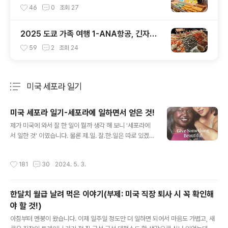
릿
46
0
조회
27
2025 도쿄 가족 여행 1-ANA항공, 긴자핫
포
59
2
조회
24
미국 세포라 일기
분류 전체보기
주요 글 목록
미국 세포라 일기-세포라에 일하면서 얻은 것!
글 내용
제가 미국에 와서 잘 한 일이 뭘까 생각 해 보니 '세포라에
서 일한 것' 이였습니다. 물론 제.일. 잘.한.일은 따로 있겠
죠? 그리고 그 제일 잘한 일의 밑거름이 되어 준 것이 세포
라에서의 경험이였고요. 혹시 지금 이 순간, 이제 아이들도
작성시간
181
30
2024. 5. 3.
어느 정도 컸고, 내 일을 시작해봐도 되지 않을까? 라고 생
각하시는 분이 계시다면 제 경험을 바탕으로 무조건 어디
가 됐든 시작 해 보시라고 말씀드리고 싶어요. 식당 알바든,
한달치 월급 날려 먹은 이야기(부제: 미국 직장 퇴사 시 꼭 확인해
리테일이든 시작이 중요하고, 그 곳에서의 경험은 분명 더
야 할 것!)
크고 더 넓은 곳으로 나아가기 위한 발판이 되어 줄거니까
글 내용
요. 저에겐 세포라의 경험이 델타 승무원으로 취업하는데
아침부터 멘붕이 왔습니다. 이제 일주일 정도만 더 일하면 되어서 마음도 가볍고, 새
엄청난 도움이 되었습니다. 물론 일 하는 당시에는 몰랐지