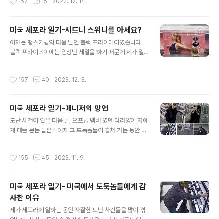
152
16
2023. 12. 14.
만 두길 바라는 무언의 압박으로 스케쥴을 확~ 줄여서 일주일에 4시간~8시간 밖에
을 위해 엄청난 마음의 부담을 느끼면서 일을 하고 있습니
일을 못하게 했는데도 그런 어려운 시간을 꿋꿋하게 견뎌내고 저와 입사 동기로 아직
다. 한 눈에 다른 직원들과 비교..
까지 함께 하고 있어요. 동료들의 불평 불만이 쏟아지고, 이렇게나 일을 안하고, 주의
미국 세포라 일기-시드니 스위니를 아세요?
를 주는데도 불구하고 바뀌는게 없다면 세포라 측에서 해고를 할만도 한데 왜 그러지
글 내용
않는지 궁금하실거예요. 우선 우리 나나양은 눈치 없이..
어제는 땡스기빙의 다음 날인 블랙 프라이데이였습니다.
블랙 프라이데이에는 엄청난 세일을 하기 때문에 제가 일
하는 세포라도 새벽 6시에 오픈해서 밤 12시까지 영업을
했어요. 요즘은 온라인 쇼핑으로 많이 분산되어서 옛날처
작성시간
157
40
2023. 12. 3.
럼 인간 파도가 들이 닥치고 그런 일은 없지만 그래도 평상
시 보다는 훨씬 바빴습니다. 홀리데이 시즌을 위해서 임시
직원들도 뽑았기 때문에 일하는 사람들이 많이 늘어 났지
미국 세포라 일기-매니저의 망언
만 그래도 블랙 프라이데이 쇼핑 하는 손님들을 다~ 감당
글 내용
하기에는 역부족이더라고요. 새로운 신입 직원들에게 계산
도난 사건이 있은 다음 날, 오프닝 멤버 였던 라라양이 저에
대를 넘겨 주고, 저는 매장을 계속 돌아 다니면서 손님들이
게 대뜸 묻는 말은 " 어제 그 도둑놈들이 훔쳐 가는 동안 너
필요한 물건을 찾아 드리거나 도움이 필요한 손님들을 도
어디에 있었어?" "나는 매장 밖에 나가서 콜스 계산대 옆에
와 드리거나, 뭐 궁금한 것은 없는지, 필요한 것은 없는지
서 있었지. 너무 무서워서 전부다 거기에 모여 있었어. 콜스
작성시간
155
45
2023. 11. 9.
계속 체크하는 업무 중이였어요. 그런데 한 할..
수퍼 바이저도 안전이 제일 중요하다고 거기에 있으라고
했어" 그러자 라라양이 "당연하지! 내 안전이 제일 중요하
지, 근데 콜스 매니저가 오늘 아침 뭐라고 했는줄 알아? 도
미국 세포라 일기- 미국에서 도둑놈들에게 감
둑이 들어와서 훔치기 시작하면 고객 서비스를 시작하
사한 이유
래!!!" "왓!!!?!?!?!?!" 여기서 말하는 고객 서비스란 인사를
글 내용
건네고, 도와 줄 것은 없는지 물어보는 콜스의 고객 서비스
제가 세포라에 일하는 동안 자잘한 도난 사건들을 많이 겪
응대 매뉴얼이예요. 입사할 때도 배웠고, 근무 하면서도 틈