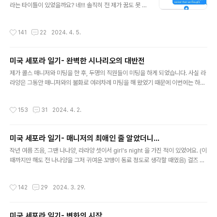
심으로 바라셨을거예요. 그쵸?? 그렇다면 해피 엔딩 결말
라는 타이틀이 있었을까요? 네!!! 솔직히 전 제가 꿈도 못 꿔
은 제가 꿈꾸던 직장에 입사하고, 가벼운 마음으로 세포라
볼 자리라고 생각했었어요. 욕심은 나지만 제가 욕심 낼 수
를 떠나는 것이 여러분들에게도 사이다 결말인거 맞죠? (맞
없는 자리라고 생각했거든요. 왜냐면 세포라 잖아요. 서른
작성시간
141
22
2024. 4. 5.
다고 해 주세.......) ..
넘어 이민 온 외국인인 제가 세포라에 파트 타임으로 일하
는 것까지는 가능할지 몰라도 매니저까지는 불가능한 일이
라고 생각하며, 풀타임, 리드 포지션만으로도 감사하게 생
미국 세포라 일기- 완벽한 시나리오의 대반전
각하며 일하고 있었어요. 그런 저에게 세포라의 매니저로
글 내용
일해 보지 않겠냐고 오퍼를 받은 것은 정말 제가 입사 당시
제가 콜스 매니저와 미팅을 한 후, 두명의 직원들이 미팅을 하게 되었습니다. 사실 라
에 꿈꿨던, 이루지 못할 것만 같던 그 꿈을 이룬거나 다름
라양은 그동안 매니저와의 불화로 여러차례 미팅을 해 왔었기 때문에 이번에는 하지
없었습니다. 그래서 그 오퍼가 왔을 때 저의 대답은... 한치
않겠다고 하더라고요. 지속적으로 얘기를 해봐야 마치 불만을 토로하는 것 같다며...
의 망설임도 없이YES가 아닌 NO였습니다.왜냐면 사실 전
그러나 그동안 조용히 있던 제가 나서서 얘기를 시작했고, 이후로 새로 들어 온 신입
작성시간
153
31
2024. 4. 2.
당시 더 큰 꿈..
직원들이 매니저에 대한 자신들의 경험을 말했으니 좀 더 심각하게 받아 들이지 않겠
냐는 기대가 있었습니다. 그리고 사실 저희가 이렇게 이번 일을 계기로 움직인 건 시
기적으로 적절해 보였기 때문이기도 했어요. 사실 다른 지역의 세포라 매장에 매니저
미국 세포라 일기- 매니저의 최애인 줄 알았더니...
가 퇴사를 했고, 그 지역이 저희 매니저가 살고 있는 지역이였거든요. 사실 그 매장이
글 내용
오픈하고 얼마 되지 않아 매니저가 그만 두었고, 그..
작년 여름 즈음, 그땐 나나양, 라라양 셋이서 girl's night 을 가진 적이 있었어요. (이
때까지만 해도 전 나나양을 그저 귀여운 꼬맹이 동료 정도로 생각할 때였음) 걸즈 나
잇이래봤자 애 엄마들인 라라양과 저에게는 그냥 직장 밖에서 저녁 식사를 하고, 수
다를 떠는 시간밖에 안되었지만 그것만으로도 기부니 조크든요. ㅋㅋㅋㅋ 직장 동료
작성시간
142
29
2024. 3. 29.
들과 밥을 먹으니 당연히 수다의 화제는 직장에 관한 얘기였고, 그 중심엔 누가 있
다??? 바로 저희 매니저!!!! 제 미국 세포라 일기 시리즈를 읽어 보신 분들 중 눈치 챈
분들이 계실 수도 있겠지만 저희 매니저는 좀 특이한 성격이예요. 사람에 대한 호불
미국 세포라 일기- 변화의 시작