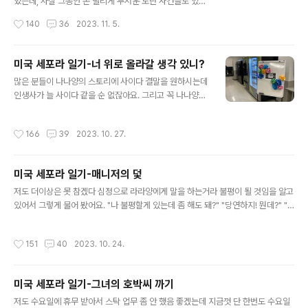
었는데, 사실 그동안 손 떨리게 무서운 도난 사건들도 있었
틈히 교육 받고 있는 내용인데 도난을 방지 하기 위해서 고
습니다. 그중 가장 최근에 있었던 일은 지역 뉴스에도 나올
작성시간
140
36
2023. 11. 5.
객..
정도 였고, 또 미국 살면서 미국의 어두운 한 면을 직접 깨
닫게 되었던 일이 있어서 그 얘길 해 볼까 합니다. 아마 작
년 이맘 때 쯤이였을 것 같은데 저녁 한가한 시간에 가가양
미국 세포라 일기-너 위로 올라갈 생각 있니?
과 저 둘이서 근무를 하고 있었어요. 저희 매장에는 계산대
글 내용
많은 분들이 나나양의 스토리에 사이다 결말을 원하시는데
가 정면 입구를 바라보고 있고, 계산대의 오른쪽으로는 향
인생사가 늘 사이다 같을 순 없잖아요. 그리고 꼭 나나양에
수 코너가 있어요. 아무래도 향수가 고가제품들이기도 하
게 불이익이 있어야 사이다 결말은 아닌거고요. 하지만 분
고, 도난도 가장 빈번해서 계산대에서 가장 가까운 위치에
명 여러분들이 좋아하실만한 결말이 있을테니 인내를 가지
있는게 아닐까 하는 제 뇌피셜... 아무튼 그날 따라 세포라
작성시간
166
39
2023. 10. 27.
고 그동안의 긴긴 이야기들을 차근 차근 읽어 주시길 바랄
매장에는 손님이 한 명도 없었는데 키가 큰 남성이 후드티
게요. 이것이 거의 1년 반에 걸친 에피소드들이라 짧은 글
로 머리를 덮어 쓰고, 검..
들로 한번에 정리할 수도 없고, 또 얘기가 끝나나 싶을 때쯤
미국 세포라 일기-매니저의 덫
새로운 에피소드들이 계속 생기다 보니 계속 결말 없이 얘
글 내용
기가 이어지고 있어서 답답하실 수도 있겠지만요. 하지만
저도 더이상은 못 참겠다 심정으로 라라양에게 말을 하는거라 불평이 될 것임을 알고
저를 믿고 응원해 주시는 분들이라면 분명 좋은 결말이 있
있어서 그렇게 물어 봤어요. "나 불평할게 있는데 좀 해도 돼?" "당연하지! 뭔데?" "
을 거라는 것은 약속 드릴게요. 간만에 나나양의 에피소드
우리 스탁하는 날, 나나가 스탁업무 하기 싫어서 일부러 손님들이랑 쓸데없는 수다
를 벗어나... 오늘은 저와 매니저의 얘기를 들려 드릴까 합
떨면서 시간 끄는거 같이 느껴지는데 그거 나만 느끼는거야?" "오마이갓!!! 그치? 알
작성시간
151
40
2023. 10. 24.
니다. 여러분들도 아시다시피 매니저가..
지!!! 나도 알지!!! 걔랑 같이 일하면 일이 줄지를 않는다니까!! 걔는 출근해서도 바로
일 시작하지도 않잖아. 마스카라는 대체 왜 매장에 와서 바르는거야? 그리고 마스카
라 바르는데만 30분이야!!!" 전 한마디 했는데 줄줄이 쉬지도 않고 저 보다 더 많은
미국 세포라 일기-그녀의 호박씨 까기
불만을 쏟아 내는 라라양 저보다 맺힌게 더 많아 보여서 전 뭐 말도 못하겠더라고요.
글 내용
그래서 둘이서 내린 결론은 '..
저도 수요일에 휴무 받아서 스탁 업무 좀 안 했음 좋겠는데 지금껏 단 한번도 수요일