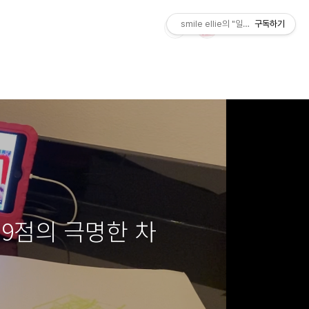
smile ellie의 "일상 시트콤"
구독하기
 9점의 극명한 차