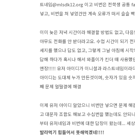
트네임@mlsdk12.org 이고 비번은 전학생 공통 
넣고, 비번을 쳐 넣었건만 계속 오류가 떠서 슬슬 
이미 늦은 저녁 시간이라 해결할 방법도 없고, 다
아무도 전화를 안 받더라고요. 수업 시간이 되기 
세지를 했으나 답도 없고, 그렇게 그날 아침에 시
답해 하다가 혹시나 해서 와플이가 킨더 때 사용했던
엔장!!!!! 유저 아이디가 이니셜과 라스트네임이라
아이디는 도대체 누가 만든것이며, 숫자가 있음 숫자
째 문제 얼떨결에 해결
이제 유저 아이디 알았으니 비번만 넣으면 문제 해결
고 대문자 조합도 해보고 수십번을 했는데도 안되니
부터 유저네임과 비번에 대한 답장이 왔는데... 세상에
발라먹기 힘들어서 못해먹겠네!!!!