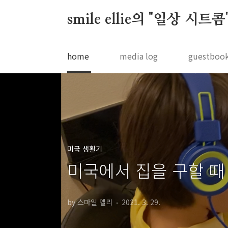
본문 바로가기
smile ellie의 "일상 시트콤
home
media log
guestboo
미국 생활기
미국에서 집을 구할 때 
by 스마일 엘리
2021. 3. 29.