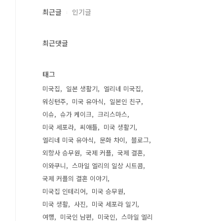
최근글
인기글
최근댓글
태그
미국집
일본 생활기
엘리네 미국집
워싱턴주
미국 유아식
일본인 친구
이슈
슈가 케이크
크리스마스
미국 세포라
씨애틀
미국 생활기
엘리네 미국 유아식
문화 차이
블로그
외항사 승무원
국제 커플
국제 결혼
이와쿠니
스마일 엘리의 일상 시트콤
국제 커플의 결혼 이야기
미국집 인테리어
미국 승무원
미국 생활
사진
미국 세포라 일기
여행
미국인 남편
미국인
스마일 엘리