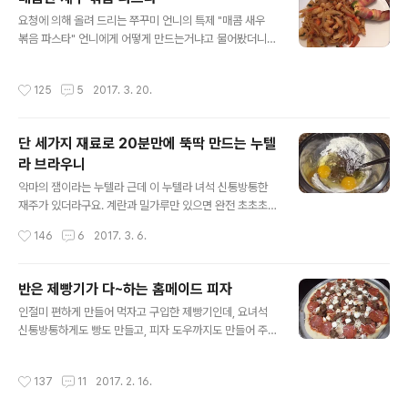
상을 차려 주겠다며 이 등갈비찜을 만들어 보겠다는거예
글 내용
요청에 의해 올려 드리는 쭈꾸미 언니의 특제 "매콤 새우
요. 그리고 그 결과는!!! 대박이였답니다. 너무너무 맛있었
볶음 파스타" 언니에게 어떻게 만드는거냐고 물어봤더니
다며 생생한 후기를 전해 왔답니다. 저희 시부모님을 비롯
"어? 레시피 같은거 없이 그냥 대충 감으로 만들어~" 이것
하여, 엘리양의 남편, 엄친딸, 쭈꾸미 언니의 남편분까지 미
이 세상에서 제일 어려운 레시피죠. 감으로 만드는 요리 ㅠ.
국인 영국인 할 것 없이 다 맛있다며 칭찬을 아끼지 않았으
작성시간
125
5
2017. 3. 20.
ㅠ 그래도 어떻게 레시피를 좀 그렇게, 좀 어떻게 좀.. .그게
니 오늘 자신있게 공유 해 보겠습니다. 재료도 간단하게 포
그러니까... 뭐, 그렇게 요청을 막.. 그렇게 하니까 (이거 흉
크 백립과 양파, 사과 그리고..
내낸다고 잡아가고 그런거 아니죠? 이제 대통령 아니니까
단 세가지 재료로 20분만에 뚝딱 만드는 누텔
^^;; ) 쭈꾸미 언니께서 알려 주신 레시피 근데 제가 해 보니
라 브라우니
까 역시 원조를 따라갈 수 없는 2% 약간 부족한 맛이였어
글 내용
요. 그래도 2% 부족함에도 불구하고 맛있으니 꼭 만들어
악마의 잼이라는 누텔라 근데 이 누텔라 녀석 신통방통한
보셔요들~ 재료: 스파게티 누들 2인분 (손으로 쥐었을 때 1
재주가 있더라구요. 계란과 밀가루만 있으면 완전 초초초
00원 동전 양보다 약간 더 많은 정도) 다진파 1큰술, 다..
간단하게 브라우니를 뚝딱 만들어 냅니다. 한번 만들어 먹
작성시간
146
6
2017. 3. 6.
어 보고 대.박. 소리가 절로 나왔다는~ 재료도 더 없이 간단
하고, 만드는 방법도 너무 간단해서 밤 12시 갑자기 출출한
데, 브라우니나 후딱 구워 먹을까? 하는 발칙한 생각을 하
반은 제빵기가 다~하는 홈메이드 피자
게 만드는걸 보니 틀림없는 악마의 잼이네요. 그래서 진짜
글 내용
인절미 편하게 만들어 먹자고 구입한 제빵기인데, 요녀석
로 밤 12시, 신성한 시간에아가들 다 재워놓고, 5분만에 반
신통방통하게도 빵도 만들고, 피자 도우까지도 만들어 주
죽해서 야간 커피 한사발 떠 놓고 누텔라 브라우니를 영접
더라구요. 아...아닌가? 원래 빵 만들고 피자 도우 만드는건
했습니다. 심플하기 짝이 없지만 그 맛은 절대 심플하지 않
데 번외로 인절미를 만드는..거..였지 아무튼 반죽 재료 다
은 고급진 맛의 누텔라 브라우니 레시피 공유할테니 같이
작성시간
137
11
2017. 2. 16.
때려 넣으면 피자 반죽이 짜잔~ 완성 되서 나오니 그냥 피
영접해 보아요~ 재료: 누텔라 300g 계란 2개, 밀가루 75
자 소스 올리고 토핑만 올려서 잘 구워 주기만 하면 홈메이
g 오븐은 350도 예..