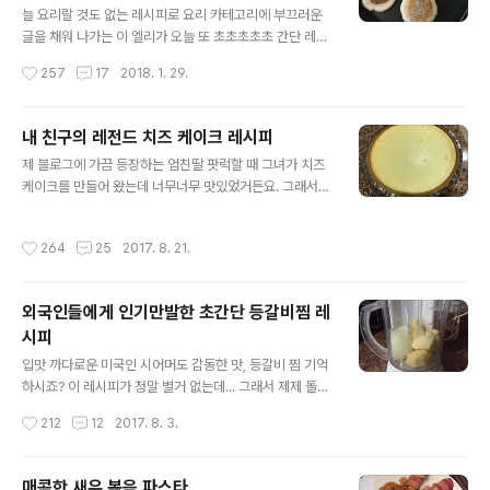
내서 콩고물 묻히기만 하면 되니까 한달에 두 세번은 만들
늘 요리랄 것도 없는 레시피로 요리 카테고리에 부끄러운
어 먹게 돼요. 전자렌지 인절미 처럼 전자렌지 돌리고 꺼내
글을 채워 나가는 이 엘리가 오늘 또 초초초초초 간단 레시
서 섞어주고 그런 작업 전혀 필요 없어요. 그럼 재탕 포스팅
피를 가지고 왔습니다. 아니 레시피도 아예 없어요. 한국 식
작성시간
257
17
2018. 1. 29.
스멜 물씬~ 풍기는 홈방앗간 제빵기 인절미 만드는 과정
재료 구하기 힘든 미국에서 한국음식이 그리울 때, 그러나
보실까요? 미리 말씀드리지만 인간의 ..
손 많이 가고 과정 복잡하고 시간 오래 걸려서 엄두도 못 내
는 분들께 조금이나마 달달한 위로가 될만한 음식들!!! 바로
내 친구의 레전드 치즈 케이크 레시피
호떡, 찐빵 , 꽈배기입니다. 이것들 만들어서 먹을려면 밀가
글 내용
제 블로그에 가끔 등장하는 엄친딸 팟럭할 때 그녀가 치즈
루 반죽부터 시작해서 굽고, 튀기고 "아이고 마~ 안 묵을란
케이크를 만들어 왔는데 너무너무 맛있었거든요. 그래서
다!!!" 먹고 싶음 먹어야죠. 다~ 잘 먹고 잘 살자고 고향 부
레시피를 내 놓으라고 했죠. 그리고 그 레시피대로 만들어
모 형제 친구 한국에 놓고 이 머나먼 미국땅에 와 있는데!!!
봤는데!! 세상에!! 완전 대박이더라구요. 치즈 케이크가 이
정말로 조리 시간은 딱 5분, 손 느린 분은 10분이면 되니까
작성시간
264
25
2017. 8. 21.
렇게 간단한거였어? 할 정도로 쉽고, 맛있었거든요. 저희
일단 한번 보세요!! 일단 준비 재료는 미국 그로서리에 ..
남편도 먹어보더니 그냥 맛있다 정도도 아니고, 정~말 맛
있다고 할 정도였기에 자신있게 이 레시피 공유 할게요. 재
외국인들에게 인기만발한 초간단 등갈비찜 레
료는 간단하게 필라델피아 크림치즈 3팩, 계란 3개, 설탕
시피
3/4컵, 바닐라 익스트랙 1티스푼 (없으면 그냥 생략) 그리
글 내용
고 시판 파이크러스트입니다. 실온 상태의 크림 치즈 3팩
입맛 까다로운 미국인 시어머도 감동한 맛, 등갈비 찜 기억
을 먼저 믹서기로 잘 풀어준 다음에, 설탕을 넣어서 섞어 주
하시죠? 이 레시피가 정말 별거 없는데... 그래서 제제 돌잔
세요. 그리고 마지막으로 계란을 한알씩 30초 정도의 간격
치때도 만들었는데 그때 오셨던 분들이 다들 엄지척! 하며
작성시간
212
12
2017. 8. 3.
을 두고 섞어주세요. 이..
너무 맛있다고 레시피를 내 놓으라고들 하셔서 그래서 레
시피랄것도 없는 레시피를 공유 했답니다. 그리고 요즘 제
블로그 단골 등장 인물 엘리양이 남편의 생일 때 손수 생일
매콤한 새우 볶음 파스타