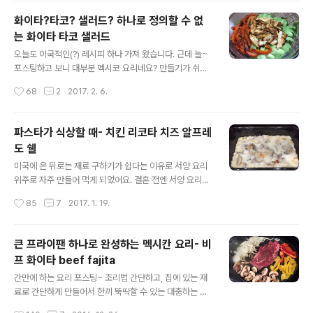
드 피자를 뚝딱 만들 수 있어서 자주 만들어 먹게 되더라구
화이타?타코? 샐러드? 하나로 정의할 수 없
요. 사실 시판 피자가 가격도 저렴하고, 맛있는 토핑도 많은
는 화이타 타코 샐러드
데 왜 홈메이드 피자를 만드느냐!!! 그 이유는 치즈때문에
글 내용
요. 일반 모짜렐라 치즈가 아닌, 생모짜렐라 치즈를 올려서
오늘도 이국적인(?) 레시피 하나 가져 왔습니다. 근데 늘~
구우면 대박 맛있거든요. 완전 쭈~~~~ 욱 늘어나고 쫄깃
포스팅하고 보니 대부분 멕시코 요리네요? 만들기가 쉬워
쫄깃한 식감의 지대로 된 피자가 만들어 진답니다. 도우 재
서 그런건지, 아님 입맛에 잘 맞아서 그런건지 오늘 또 또띠
작성시간
68
2
2017. 2. 6.
료만 정확히 계량해서..
아에 쌈싸먹는 멕시코 요리 하나 알려 드립니다. 일명 샐러
드 화이타 타코인데요, 샐러드처럼 생겼는데, 재료는 조리
법은 화이타에 가깝고 먹는 법은 타코라서 화이타 타코 샐
파스타가 식상할 때- 치킨 리코타 치즈 알프레
러드인가봐요. ㅎㅎㅎ 한국에서도 재료를 다 구할 수 있을
도 쉘
테니 이색적인 요리를 원하신다면 한번 만들어 보시길... 재
글 내용
료: 로메인 상추 적당량, 아보카도2개, 빨간 피망 1개 (비쥬
미국에 온 뒤로는 재료 구하기가 쉽다는 이유로 서양 요리
얼이 중요하신 분은 빨간피망 1/2, 노랑 피망 1/2), 닭가슴
위주로 자주 만들어 먹게 되었어요. 결혼 전엔 서양 요리라
살 한쪽 양념 재료: 올리브오일 3큰술, 라임쥬스 1/3컵 (라
고는 스테이크, 파스타 말고는 몰랐는데... 이젠, 이름도 생
작성시간
85
7
2017. 1. 19.
임 2개 즙을 짜서 사용하시는게 제일 좋고, 없으면 그냥 시
소한 요리들을 만들기도 하고, 난생 처음 보는 재료들을 사
판용 라..
용해 보기도 하고 그렇게 되더라구요. 근데 은근히 서양 요
리가 한국 요리보다 간단하고 쉬운 것들이 많아요. 파스타
큰 프라이팬 하나로 완성하는 멕시칸 요리- 비
도 시판 소스 이용하면 그냥 파스타 삶고, 시판 소스 프라이
프 화이타 beef fajita
팬에 볶아서 올려 내기만 하면 되구요. 하지만 가끔씩은 그
글 내용
래도 요리 좀 했네~ 할 만한 것들도 만들어야 남편한테 큰
간만에 하는 요리 포스팅~ 조리법 간단하고, 집에 있는 재
소리도 칠 수 있어서 요리 레시피 사이트를 뒤적 거리기도
료로 간단하게 만들어서 한끼 뚝딱할 수 있는 대충하는 요
한답니다. 요건 원래 있던 요리를 제가 약간 응용한건데, 와
리 소개 해 드릴게요. 집에 스테이크가 일인분, 한조각 밖에
작성시간