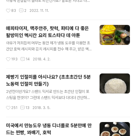
이렇게 쏜살같이 빨라도 되는건가요? 할로윈 지나고 나니
~ 이라며 엄지척!! 해 줬거든요. 그러다 씨애틀 근처로 이사
벌써 땡스기빙이 눈 앞에 와 있네요. 작년에 땡스기빙 포스
작성시간
83
2
2022. 11. 11.
를 오면서 이젠 맘만..
팅에 땡스기빙 요리 레시피 공유 해 달라는 덧글도 있었고,
이번에 제가 연재하고 있는 한인신문사에서도 땡스기빙 요
리 레시피를 실고 싶다고 하셔서 레시피를 정리해 봤어요.
애피타이저, 맥주안주, 팟럭, 파티에 다 좋은
제가 직접 만들어 보면서 레시피도 약간 수정하면서 마지
팔방미인 멕시칸 요리 토스타다 데 아툰
막으로 정착하게 된 레시피들이니까 잘 따라 하시면 실패
글 내용
없는 땡스기빙 요리를 만드실 수 있을거예요. 아이폰으로
아유가 저희집에 머무는 동안 제가 냉동 도우를 이용한 초
찍은 사진들이라 카메라로 찍은 사진만큼 멋지진 않아서
간단 호떡 레시피와 김치 레시피를 전수 해 주고, 받은 멕시
아쉽지만 올해 땡스기빙때는 카메라로 찍어서 사진 교체
칸 요리 토스타다 데 아툰 그녀가 만들어 놓은 요리에 "나
작성시간
193
14
2018. 4. 2.
하도록 할게요~ 오늘은 우선 갈릭 터키 구이와 터키 그레
살 뺄거야, 그래서 맛만 볼게" 하고 앉았다가 정신 차려 보
이비, 콘치즈 캐서롤을 포스팅 하고 레..
니 산처럼 쌓여 있던 음식이 반이 줄어 있던 그 요리!!! 그래
서 우리 클럽 에이 멤버들과 함께 아구찜 파티(?) 하는 날
제빵기 인절미를 아시나요? (초초초간단 5분
애피타이저로 내 놓았더랬죠. 그리고 다들 아무 기대 없이
노동력 인절미 만들기)
먹기 시작했는데 먹자마자 다들 난리난 그 요리!!! 집으로
글 내용
돌아간 엘리양이 사흘 후 남편에게 선보였더니 그 남편도
2년전이던가요? 스탠드 믹서로 만드는 초간단 인절미 포
엄지척~ 했던 바로 그 요리 언제나처럼 간단하고, 금방 만
스팅을 한것이? 그런데 스탠드 믹서보다 더더더 간단하게,
드는 요리니까 꼭 한번 만들어서 드셔 보세요~ 재료: 토마
전 그냥 콩가루에 인절미를 굴리는 작업만 하면 되는것이
작성시간
251
13
2018. 3. 5.
티요 tomatillo (그린 토마토) 2개, 아보카도 1개, 양파
제빵기 인절미더라구요. 제빵기를 구입하고 빵 보다 인절
반..
미를 더 많이 만들어 먹었을걸요? 아마? 스탠드 믹서와 모
든 과정은 동일하지만 스탠드 믹서는 떡을 치는 동안 옆에
미국에서 만능도우 냉동 디너롤로 5분만에 만
서 지켜 봐야 한다는 단점이 있는데 제빵기 인절미는 그냥
드는 찐빵, 꽈배기, 호떡
시간 설정말 해 놓고 다 끝났다고 알람이 울리면 떡반죽 꺼
글 내용