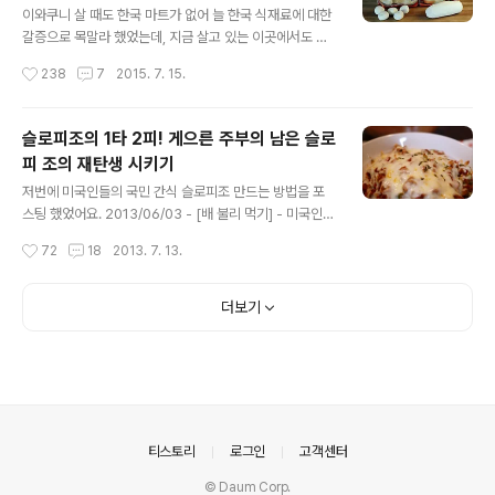
살짝 두르고 갈색빛이 날때까지 볶아 줍니다. 얘들을 팍~
이와쿠니 살 때도 한국 마트가 없어 늘 한국 식재료에 대한
숨을 죽여야 돼요. 전 아삭 아삭 씹히는 식감이 좋아서 양파
갈증으로 목말라 했었는데, 지금 살고 있는 이곳에서도 한
가 투명해 질 정도로만 볶았는데 멕시칸 요리 비전문가이
국 마트의 은혜는 저에게 허락되지 않았습니다. 한국 마트
작성시간
238
7
2015. 7. 15.
신 와플이 아부지가 말씀하시길 "양파가 갈색 빛이 돌때까
가 왠말이랍니까? 심지어 하나 있는 아시안 마켓마저도 망
지 볶아야 하느..
해서 문을 닫았다네요. ㅠ.ㅠ 정녕 한국 식재료 장을 보러
편도 4시간 거리에 있는 애틀란타로 가야 하는것인가!!!! 그
슬로피조의 1타 2피! 게으른 주부의 남은 슬로
래도 아쉬운대로 다~ 살아가는 방법이 있긴 합니다. ㅎㅎ
피 조의 재탄생 시키기
ㅎ 불현듯, 한국의 길거리 음식 호떡이 먹고 싶을 때!!! 이 미
글 내용
국땅에서도 먹고 사는 방법이 있거든요. 재료도 더 없이 간
저번에 미국인들의 국민 간식 슬로피조 만드는 방법을 포
단하게 두가지만 딱 있으면 됩니다. 요 사진의 왼쪽에 디너
스팅 했었어요. 2013/06/03 - [배 불리 먹기] - 미국인들
롤이라고 보이시나요? 요건 냉동 디너롤 도우인데요, 자연
의 국민 간식 슬로피 조 sloppy joes를 만들어 봤어요! 이
작성시간
72
18
2013. 7. 13.
해동 시키면 발효가 되면서 보들보들 빵빵하게 커진답니
레시피가 4인 가족이 먹기에 딱 좋은 양이다보니 남편과
다. 아무 미국 마켓의 ..
저 두 식구가 먹기에는 많더라구요. 하지만 잔머리를 좀 굴
려서 남은 음식을 응용해서 다른 요리로 만들면 그 다음날
더보기
한끼는 간단하게 해결할 수 있으니 오히려 좋을 것 같아서
양을 줄이지 않고 그대로 만들었더랬죠. 그렇게 해서 남은
슬로피조로 재탄생 시킨 요리 보실까요? 저 같은 사람이 감
히 '요리'라는 것을 입에 올리다니;;;;; 그럴듯 하지 않습니
까? 남은 슬로피조에 스파게티면만 삶아서 모짜렐라 치즈
듬뿍 올려 오븐 스파게티를 만들어 버렸습니다!!!! 조금 더
의안내
티스토리
로그인
고객센터
상..
© Daum Corp.