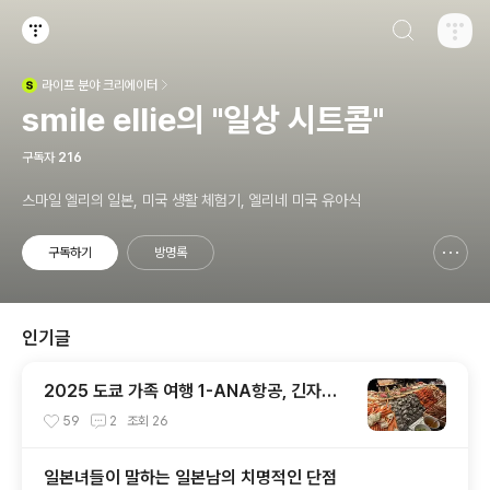
검색하기
티스토리
라이프
분야 크리에이터
(새창열림)
smile ellie의 "일상 시트콤"
구독자
216
스마일 엘리의 일본, 미국 생활 체험기, 엘리네 미국 유아식
구독하기
방명록
신고하기 레이어
열기
인기글
2025 도쿄 가족 여행 1-ANA항공, 긴자핫
포
59
2
조회
26
일본녀들이 말하는 일본남의 치명적인 단점