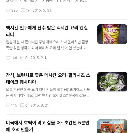
비한 재료인 아보카도와 새우 골고루 잘 올려 주시구요. 그
고 싶은... 이게 바로 지극히 평범한 인간의 심리 아니겠습
위에 멕시칸 치즈 듬뿍~ 뿌려서 반으로 접은 후, 프라이팬
니까? ㅠ.ㅠ 어느날 갑자기 제 뇌리에 꽂힌 한 글자 "떡" 그
작성시간
325
19
2016. 5. 31.
에 치즈가 녹을 정도로만 구워 주시면 돼요. 저는 그릴 프라
렇게 떡이 먹고 싶었습니다. 그나마 일본 살 때는 집 앞 슈
이팬에 그릴 자국이 생길 정도로 구..
퍼에만 가도 찹쌀떡을 비롯해 여러가지 종류의 떡을 구할
수 있었고, 떡을 만들 수 있는 재료도 쉽게 구할 수 있었는
멕시칸 친구에게 전수 받은 멕시칸 요리 엔칠
데 여기서는 그 재료마저도 구하기가 너무 힘들더라구요.
라다
미국인인 와플이 아부지는 쫀득 쫀득한 식감 때문에 떡을
글 내용
좋아하지 않지만 그 식감이 너무 그리웠습니다. 앉아서 노
일본에 살 때 좁아터진 주방에서 요리 하나 할라치면 금방
느니, 장독 깬다고... 겁나게 인터넷 검색에 들어갔죠. 그러
폭탄 맞은 형국이 되어 버려서 요리 할 맛이 안 났는데 미국
다가 발견한 초초초초초초초 간단한 인절미 만들기 재료도
으로 이사 온 뒤로 주방이 넓어져서 정말 요리할 맛 납니다.
작성시간
146
8
2015. 9. 1.
더 없이 간단한 찹쌀과 콩가루 게다가 제빵기나 스탠드 믹
잡다한 집기가 가장 많은 주방이 수납 공간도 많아야 하고
스가 있으면 5..
커야 하는데 그동안 일본 살면서 수납 공간이 부족해서 늘
정리가 안되어 스트레스였거든요. 아무튼 그리하야 발동걸
간식, 브런치로 좋은 멕시칸 요리-필리치즈 스
린 저의 잘 해먹고 잘 살기 본능을 발휘 해 오늘 또 요리 하
테이크 퀘사디아
나 소개 해 드릴게요. 오늘의 요리는요, "엔칠라다" 라는 멕
글 내용
시칸 요리인데요, 고기류를 또띠아에 싸 먹는 퀘사디아와
오늘 간단한 외쿡 요리 하나 만들어 볼까용? 또띠아로 만드
비슷하지만 다른 요리예요. 와플이 아부지가 아주 좋아하
는 퀘사디아인데요, 그럼 멕시칸 요리겠죠? 한국에 갔을 때
는 요리 중 하나 이기도 한데, 일본 살 때 아이비의 소개로
보니까 마트에서도 손쉽게 외국 요리를 만들 수 있는 시즈
작성시간
145
6
2015. 8. 21.
만난 멕시칸 친구가 있었는데, 그 친구가 자기 시어머님께
닝이나 재료들을 구할 수 있겠더라구요. 필리치즈 스테이
배운 방법이라며 알..
크 퀘사이다는 특별한 재료는 필요 없어요. 또띠아, 양파,
피망, 치즈, 로스트비프 (없으면 햄이라도, 아니면 다진 쇠
미국에서 호떡이 먹고 싶을 때~ 초간단 5분만
고기라도) 만 있으면 된다는... 자~ 그럼 간단하게 만들어서
에 호떡 만들기
후딱~ 먹어 봅시다!!! 1, 양파와 피망은 길게 채 썰어서 기름
글 내용