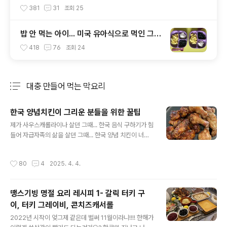
381
31
조회
25
밥 안 먹는 아이... 미국 유아식으로 먹인 그
후
418
76
조회
24
대충 만들어 먹는 막요리
분류 전체보기
주요 글 목록
한국 양념치킨이 그리운 분들을 위한 꿀팁
글 내용
제가 사우스캐롤라이나 살던 그때... 한국 음식 구하기가 힘
들어 자급자족의 삶을 살던 그때... 한국 양념 치킨이 너무
먹고 싶어서 직접 양념 치킨의 양념을 만들어서 숙성시켜
만들어 먹었던 때가 있었드랬죠. 그런데 그 양념이 똑! 떨어
작성시간
80
4
2025. 4. 4.
졌는데 당장 양념 치킨을 먹고 싶을 때 파파존스 피자의 윙
을 주문하고, 스윗 치폴레 소스를 선택한 후, 후라이팬에 할
라피뇨를 잘게 썰어 넣어서 다시 그 치킨윙을 한번 더 섞어
땡스기빙 명절 요리 레시피 1- 갈릭 터키 구
주면 적절하게 매운맛이 베어들어 한국 양념 치킨 못지 않
이, 터키 그레이비, 콘치즈캐서롤
은 맛있는 양념 치킨 윙을 먹을 수 있었답니다. 이 방법을
글 내용
당시 사우스캐롤라이나 살며 같이 육아하던 육아 동지 친
2022년 시작이 엊그제 같은데 벌써 11월이라니!!!! 한해가
구에게 공유하고 같이 먹은 적이 있었는데 그 친구가 대박