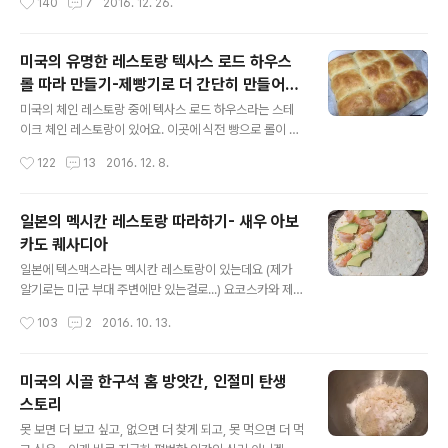
140
7
2016. 12. 26.
플이 아부지가 맛있다고 해 줘서 (요리에는 쓴 소리도 마다
없을 때 그러나 푸짐하게 배 부르게 먹어야 할 때 제가 만들
않는 냉정한 평가를 ..
어 먹는 요리랍니다. 정말 별거 없어요. 큰 후라이팬에 올리
브유나 버터 두르고 중간에 스테이크 놓고, 집에 양파, 버섯
미국의 유명한 레스토랑 텍사스 로드 하우스
파프리카 넣어서 그냥 익혀 주기만 하면 되거든요. 멕시칸
롤 따라 만들기-제빵기로 더 간단히 만들어요
의 요리의 풍미를 느끼고 싶으시다면 화이타 시즈닝을 마
글 내용
~
켓에서 구입하셔서 전체적으로 뿌리신 후 구우셔도 되고,
미국의 체인 레스토랑 중에 텍사스 로드 하우스라는 스테
구하기 힘드신 분들은 그냥 소금, 후추만 뿌리셔도 돼요. 고
이크 체인 레스토랑이 있어요. 이곳에 식전 빵으로 롤이 나
기가 익으면 뒤집어 주시고, 야채들도 좀 뒤적 뒤적해서 골
오는데 정말 정말 맛있거든요. 저는 메인 푸드보다 이 롤을
작성시간
122
13
2016. 12. 8.
고루 잘 익도록 해 줍니다. 고기가 다 익었으면 가위로 잘라
먹으러 이곳에 간답니다. 롤과 함께 제공되는 시나몬 버터
주세요. 또띠아에 ..
에 찍어 먹으면 으음~ 살 걱정은 그냥 안드로메다로 보내
버리고, 철판 깔고 한번 더 리필을 요청하게 만드는 맛이죠.
일본의 멕시칸 레스토랑 따라하기- 새우 아보
그런데 이 롤을 집에서 만드는 레시피를 입수했답니다. 핀
카도 퀘사디아
터레스트 (미국의 구글 다음으로 유명한 이미지 베이스 검
글 내용
색 웹사이트? )에서 텍사스 로드 하우스 롤 카피캣 레시피
일본에 텍스맥스라는 멕시칸 레스토랑이 있는데요 (제가
를 몇가지 찾아서 시도해 봤는데요, 그 중에서 제일 맛있었
알기로는 미군 부대 주변에만 있는걸로...) 요코스카와 제가
던 레시피로다가 오늘 공개 해 볼려구요. 게다가 제빵기가
살았던 이와쿠니 그리고 오키나와에도 있구요. 아무튼 이
작성시간
103
2
2016. 10. 13.
있으니 (오로지 인절미를 더 빨리 더 쉽게 먹겠다는 일념으
와쿠니에 살 때 멕시칸 요리 먹으러 텍스맥스에 자주 가곤
로 구입한 것!) 빵 만드는 ..
했는데 그 때 갈때마다 에피타이저로 주문해서 먹었던 메
뉴가 바로 이 쉬림프 아보카도 퀘사디아였어요. 들어가는
미국의 시골 한구석 홈 방앗간, 인절미 탄생
재료도 간단하게 새우와 아보카도, 멕시칸 치즈 이 세가지
스토리
만드는 방법도 아주 간단하답니다. 먼저 또띠아에 멕시칸
글 내용
치즈를 살살 뿌려 주세요~ 접착제 역할이예요. 그리고 준
못 보면 더 보고 싶고, 없으면 더 찾게 되고, 못 먹으면 더 먹