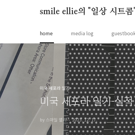
본문 바로가기
smile ellie의 "일상 시트콤
home
media log
guestboo
미국 세포라 일기
미국 세포라 일기-실적
by 스마일 엘리
2023. 12. 17.