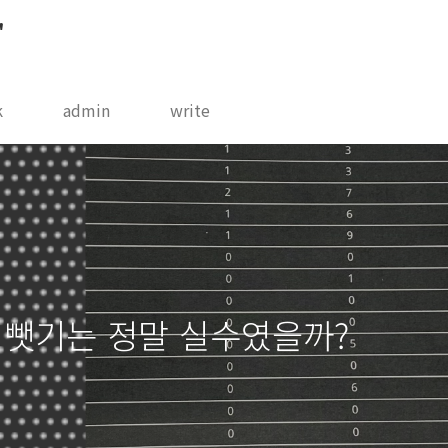
"
k
admin
write
 뺏기는 정말 실수였을까?