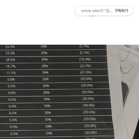
smile ellie의 "일상 시트콤"
구독하기