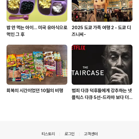
밥 안 먹는 아이... 미국 유아식으로
2025 도쿄 가족 여행 2 - 도쿄 디
먹인 그 후
즈니씨-
회복의 시간이었던 10월의 비행
범죄 다큐 덕후들에게 강추하는 넷
플릭스 다큐 5선-드라마 보다 더
비현실적이고, 더 막장인 실화 다
큐멘터리
의안내
티스토리
로그인
고객센터