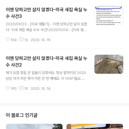
이젠 당하고만 살지 않겠다-미국 새집 욕실 누
수 사건3
글 내용
2020/09/23 - [미국 생활기] - 이젠 당하고만 살지 않겠
다- 미국 새집 욕실 누수 사건12020/10/14 - [미국 생활
기] - 이젠 당하고만 살지 않겠다-미국 새집 욕실 누수 사
154
13
2020. 10. 19.
건2 그런데 그 사진을 본 담당자에게서 온 답장은... "이 시
공을 한.번.도. 해 본적이 없다면 나쁘진 않아요" 이 말은 제
가 초보자로서 샤워팬 시공을 해 본 적 없는 것 치고는 나쁘
이젠 당하고만 살지 않겠다-미국 새집 욕실 누
지 않을 정도로 시공이 됐다는 의미! 잘하지 못한 것도 잘했
다고 오바육바 하며 칭찬하는 미국인의 특성을 볼 때 "나쁘
수 사건2
글 내용
지 않아요" 라는 말은 결국 나쁘다는 말과 다름 없었어요.
제가 요즘 정말 큰 일들이 있었어요. 항상 말하지만 2020
방수가 되도록 잘 시공이 되었다면 적어도 "시공을 한번도
년은 마가 끼든 뭐가 끼든 낀 한 해예요. 이 이야기들도 차
해 본 적이 없는것 치고는 괜찮게 했어요" 정도 라는 답이
차 순서대로 포스팅 할 예정이랍니다. 자~ 그럼 다시 샤워
왔어야 했죠. 그렇다고 하더라도 기뻐할 수는 ..
190
19
2020. 10. 14.
부쓰 누수 이야기로 돌아갑니다. 2020/09/23 - [미국 생
활기] - 이젠 당하고만 살지 않겠다- 미국 새집 욕실 누수
사건1 바닥을 뜯어낸 업자가 상태를 보더니 이건 바로 매니
저에게 알려야 한다며 제 눈 앞에서 전화를 걸더라고요. 그
러자 정말 헐레벌떡 뛰어온 매니저!! 숨을 헐떡 거리며 눈
이 블로그 인기글
앞에 펼쳐진 곰팡내 나는 바닥을 보더니 머쓱해 하며 "확실
히 누수가 있었던 것 같군요" 똥을 꼭 찍어먹어 보고서야