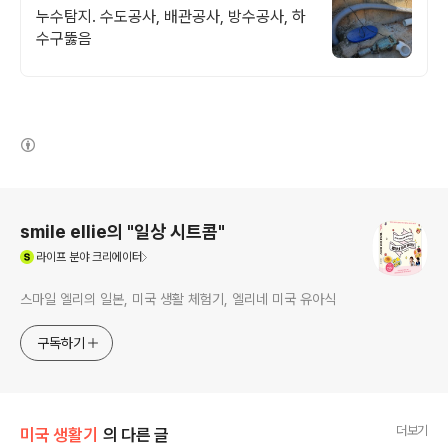
상처리
누수탐지. 수도공사, 배관공사, 방수공사, 하
수구뚫음
(새창열림)
로그 정보
smile ellie의 "일상 시트콤"
(새창열림)
라이프
분야 크리에이터
스마일 엘리의 일본, 미국 생활 체험기, 엘리네 미국 유아식
구독하기
더보기
미국 생활기
의 다른 글