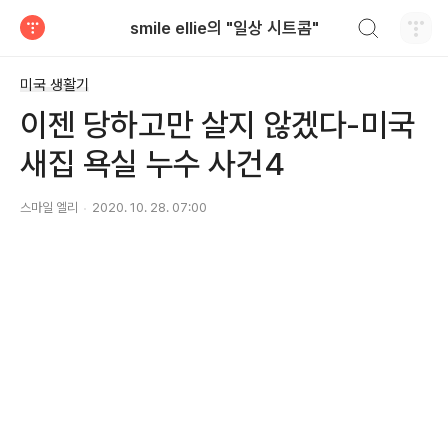
검색하기
smile ellie의 "일상 시트콤"
티스토리
미국 생활기
이젠 당하고만 살지 않겠다-미국
새집 욕실 누수 사건4
스마일 엘리
2020. 10. 28. 07:00