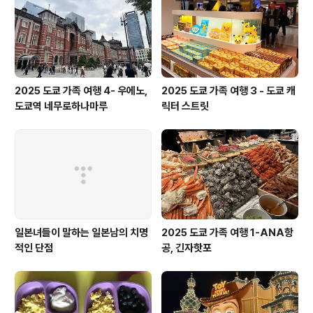
똥인줄 안건지 똥을 된장이라고 우겨 볼려다가 결국 똥을
먹게 된건지는 매니저 본인만 알겠지만 이제 더이상은 제
가 매트를 젖..
2025 도쿄 가족 여행 4- 우에노,
2025 도쿄 가족 여행 3 - 도쿄 캐
도쿄역 네무로하나마루
릭터 스트릿
일본녀들이 말하는 일본남의 치명
2025 도쿄 가족 여행 1-ANA항
적인 단점
공, 긴자핫포