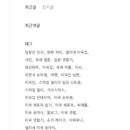
최근글
인기글
최근댓글
태그
일본인 친구
문화 차이
엘리네 미국집
사진
국제 결혼
일본 생활기
워싱턴주
미국집
국제 커플
이슈
외항사 승무원
여행
미국인 남편
미국인
스마일 엘리의 일상 시트콤
스마일 엘리
크리스마스
미국집 인테리어
미국 승무원
미국 세포라 일기
미국 세포라
씨애틀
미국 유아식
블로그
미국 생활
미국 생활기
슈가 케이크
이와쿠니
엘리네 미국 유아식