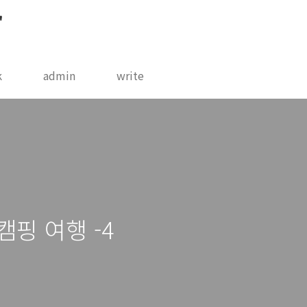
"
k
admin
write
핑 여행 -4