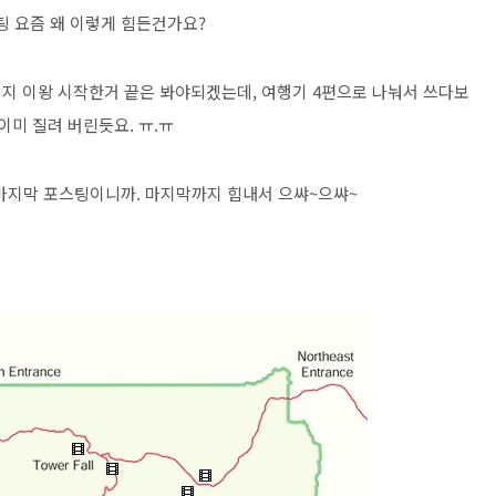
팅 요즘 왜 이렇게 힘든건가요?
지 이왕 시작한거 끝은 봐야되겠는데, 여행기 4편으로 나눠서 쓰다보
 이미 질려 버린듯요. ㅠ.ㅠ
마지막 포스팅이니까. 마지막까지 힘내서 으쌰~으쌰~