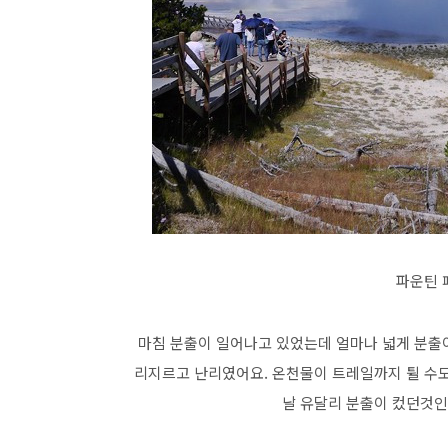
파운틴 
마침 분출이 일어나고 있었는데 얼마나 넓게 분출
리지르고 난리였어요. 온천물이 트레일까지 튈 수도
날 유달리 분출이 컸던것인