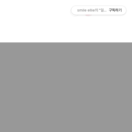
smile ellie의 "일상 시트콤"
구독하기