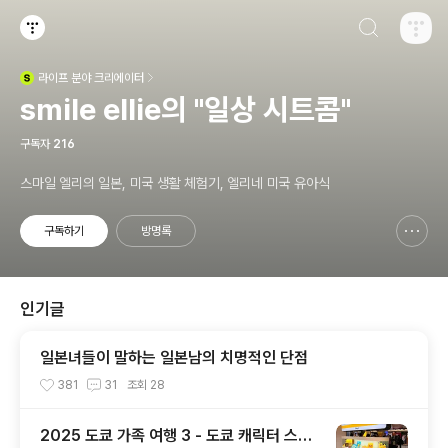
검색하기
티스토리
라이프
분야 크리에이터
(새창열림)
smile ellie의 "일상 시트콤"
구독자
216
스마일 엘리의 일본, 미국 생활 체험기, 엘리네 미국 유아식
구독하기
방명록
신고하기 레이어
열기
인기글
일본녀들이 말하는 일본남의 치명적인 단점
381
31
조회
28
2025 도쿄 가족 여행 3 - 도쿄 캐릭터 스트