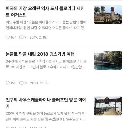
동안 밀린 얘기들도 많은데... 진짜 2019년은 연초부터 숨
미국의 가장 오래된 역사 도시 플로리다 세인
가쁘게 달리기만 하고 있는 느낌, 아마 2019년이 끝날 때
트 어거스틴
까지 이 달리기를 계속 할 거 같아요. 내년에는 정말 여유있
글 내용
게 저를 위한 시간들을 보낼 수 있었으면 하는데... 어찌 될
어느 주말 아침 "오늘은 어디갈까?" 라고 묻는 남편의 말에
런지... 아무튼 밀린 얘기들, 캠핑 이야기, 와플이 학교 이야
언제나처럼 "집만 나갈 수 있다면 어디든 좋소~" 라고 했더
기, 여름 휴가 이야기 등등... 하나씩 안 빼먹고 차근 차근 포
니 "동서남북 방향으로 2시간 반 이내로 아무곳이나 고르
작성시간
164
9
2019. 2. 18.
스팅 할테니까 기다려 주세요~ 우선 오늘..
시오~" 라며 사지선다인듯, 사지선다 아닌, 사지선다 같은
답을 주더군요. 그래서 고른 남쪽으로 2시간 반 떨어진 곳
을 한번 가 보기로 했습니다. 처음에 2시간 반 거리에 떨어
눈물로 막을 내린 2018 땡스기빙 여행
져 있는 플로리다 잭슨빌을 갈 생각으로 출발했는데 잭슨
글 내용
3주간에 가까운 블로그 휴식기를 가지고 돌아왔습니다. 블
빌을 검색하다 보니 어디선가 갑툭튀한 세인트 어거스틴이
로그에 지친것도 아닌데 블로그 휴식기라니!!! 그럴만한 일
눈에 들어오더라구요. 여긴 어디? 사진으로 봐도 일단 제가
이 있었다니까요!!! 여행기의 탈을 쓴 하소연 포스팅 시작할
사는 곳과는 분위기가 완전 다른 외국 같은 느낌이였는데
테니 위로 좀요~ 지난 2년간의 땡스기빙은 집에서 땡스기
아니나 다를까 스페인 분위기 풀풀 나는 이곳은 콜롬버스
작성시간
198
11
2018. 12. 10.
빙 음식 장만하고, 우리가족끼리 그야말로 푸욱 쉬는 연휴
가 미대륙을 발견한 이후 페드로 메넨데즈 데 아빌리스가
다운 연휴를 보냈더랬죠. 올해도 특별한 계획없이 보낼 생
군인 500명, 승무원 200..
각이였는데 와플이가 레고 랜드를 가 보고 싶다길래 제제
친구의 사우스캐롤라이나 블러프턴 방문 이야
도 이제 뭘 좀 아는 나이가 됐으니 그럼 한번 가볼까? 하고
기
여행 계획을 몇주전부터 세우기 시작했습니다. 떙스기빙
글 내용
전 주에는 케이크 부탁받은 것이 있어서 케이크 작업도 했
일본에서 직장 생활을 하며 동료로서 알게 됐던 친구가 작
지요. 디즈니의 CARS 테마의 케이크 타퍼인 맥퀸과 메이
년에 이어 올해도 저를 방문 해 주었습니다. 일주일간 지내
터는 장난감으로 미리 준비를 해 놨다고 하셔서 큰 부담없
다가 어제 돌아갔는데 사람이 든 자리는 몰라도 난 자리는
작성시간