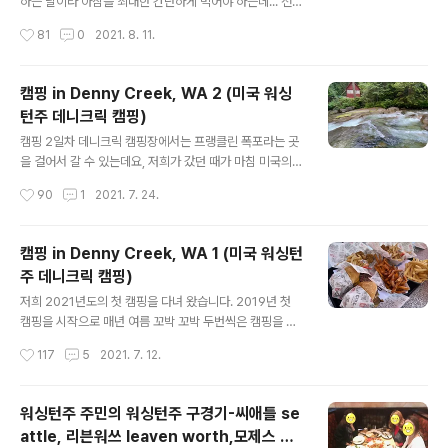
원에 있는 newhalem campground 예요. 캠핑 사이트
하는 날이라 아침을 최대한 간단하게 먹어야 하는데... 전날
는 텐트 하나 치면 딱 맞는 사이즈이고, 여유 공간은 없었어
저녁 식사를 안 먹는 바람에 준비해 온 바베큐 백립이 그대
작성시간
81
0
2021. 8. 11.
요. 단점이라면 옆 사이트와 너무 가까웠다는 것, 수도 시설
로 남아 있어 떠나기 전에 먹어치워야 했어요. 그래서 아침
이 화장실 옆에 있..
부터 백립 굽고, 첫날 남았던 스테이크 마저 굽고 했더니 저
녁 만찬 같은 아침 식사가 준비 되었습니다. 이런 식의 아침
캠핑 in Denny Creek, WA 2 (미국 워싱
식사는 2018년 한국에서 받은 엄마 밥상 이후로 처음... 아
턴주 데니크릭 캠핑)
침 식사로 고기와 밥이 등장하는건 미국인들에게는 무척이
글 내용
나 낯선 풍경이라... 남편이 한국에서 아침밥상을 받아 들고
캠핑 2일차 데니크릭 캠핑장에서는 프랭클린 폭포라는 곳
놀란 눈으로 저를 쳐다 보던 옛생각이 나네요. ㅎㅎㅎ 아침
을 걸어서 갈 수 있는데요, 저희가 갔던 때가 마침 미국의
을 겁나 무겁게 먹고, 무거워진 몸으로 짐정리를 호다닥 한
독립 기념일 연휴라 그랬는지 폭포 가는 길의 도로가 마저
작성시간
90
1
2021. 7. 24.
후 다음 목적지로 출발~ 캠핑갈 때 필요한 짐을 각자 싸도
도 주차장처럼 복잡하고, 사람들도 정말 많더라고요. 그래
록 했는..
서 일부러 복잡하지 않은 시간에 다녀 오기 위해 새벽 5시
반에 일어나서 밍기적 대다가 (잠을 깨기 위해?) 6시에 준
캠핑 in Denny Creek, WA 1 (미국 워싱턴
비해서 출발했답니다. 다행히 주차장에 차도 거의 없었고,
주 데니크릭 캠핑)
올라가고 내려 오는 동안 딱 3명만 만났으니 잘한 결정이
글 내용
였죠. 등산하기 위해 이렇게 일찍 일어나 본게 얼마만인
저희 2021년도의 첫 캠핑을 다녀 왔습니다. 2019년 첫
지... 라고 하기엔 고등학교 수학여행 이후로 그런 기억이
캠핑을 시작으로 매년 여름 꼬박 꼬박 두번씩은 캠핑을 다
없...네...요??? ㅎㅎㅎ 주차장에서 프랭클린 폭포까지 쉬엄
녀 오게 되네요. 마음 같아선 더 자주 다니고 싶지만 여름
작성시간
117
5
2021. 7. 12.
쉬엄 중간에 사진도 찍으면서 갔더니 1시간 정도 걸리더라
한정으로 다녀야 하고, 또 인기가 많은 캠핑장들은 몇개월
고요. 즈질 체력에다가 등산..
전에 예약해 두지 않으면 갈 수 없어서 자주 가기가 쉽지 않
더라고요. 이번에도 다녀 오고 싶은 캠핑장 몇군데를 선정
워싱턴주 주민의 워싱턴주 구경기-씨애틀 se
하고, 약 3개월 전에 예약 할려고 둘러 봤더니 이미 몇군데
attle, 리븐워쓰 leaven worth,모제스 레
는 예약이 끝났고, 자리가 있던 Denny Creek campgr
글 내용