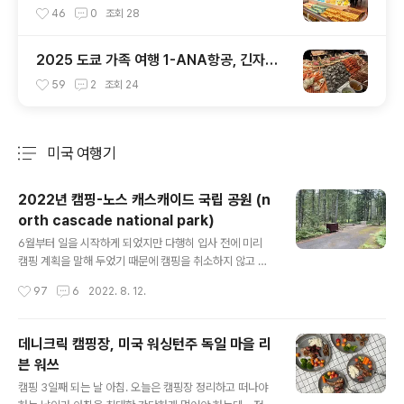
릿
46
0
조회
28
2025 도쿄 가족 여행 1-ANA항공, 긴자핫
포
59
2
조회
24
미국 여행기
분류 전체보기
주요 글 목록
2022년 캠핑-노스 캐스캐이드 국립 공원 (n
orth cascade national park)
글 내용
6월부터 일을 시작하게 되었지만 다행히 입사 전에 미리
캠핑 계획을 말해 두었기 때문에 캠핑을 취소하지 않고 다
녀올 수 있었어요. 인기가 많은 캠핑장은 4~5개월 전에는
작성시간
97
6
2022. 8. 12.
예약을 해 두어야 한다는 것을 알면서도 남편의 휴가 일정
등등 여러가지 상황등을 지켜보다가 예약을 하려니 시기를
많이 놓쳐서 정작 가고 싶은 곳들은 이미 예약이 다 끝나버
데니크릭 캠핑장, 미국 워싱턴주 독일 마을 리
렸더라고요. 그래도 다행히 운좋게 예약을 할 수 있는 곳이
븐 워쓰
있어서 3박 4일 일정으로 다녀 왔답니다. 이번에 다녀 온
글 내용
곳은 캐나다 바로 아래쪽에 있는 노스 캐스캐이드 국립 공
캠핑 3일째 되는 날 아침. 오늘은 캠핑장 정리하고 떠나야