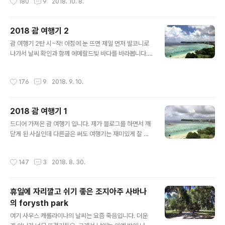
180
9
2018. 10. 8.
이 만들 수 있었어요. 친구가 생일 ..
안다고 너무 허하고 슬픈 마음이 드네요. 그래도 저의 늘 똑
같은 일상에 친구가 와 있다는 것만으로 휴가 같은, 여행 같
은 일상이 되었으니 우울한 마음은 블로그 포스팅을 하며
2018 괌 여행기 2
달래볼려구요. 그건 그렇고 이 포스팅은 어느 카테고리에
글 내용
괌 여행기 2탄 시~작! 아침에 눈 뜨면 제일 먼저 발코니로
넣어야 할지 애매합니다. 미국 생활기인지, 친구와 함께 블
나가서 날씨 확인과 함께 에메랄드빛 바다를 바라봅니다.
러프턴, 힐튼헤드를 놀러다녔으니 여행기에 넣어야 할지...
오늘도 화창할 거 같습니다. 사실 아침에 비가 오는 날도 많
아무튼 미국 여행 보다는 그저 저를 만나기 위해 볼 것도 별
았는데 금방 그치고 또 쨍하니 맑아지길래 흐려도 크게 걱
로 없는 이 사우스 캐롤라이나까지 와 준 친구가 고마워서
작성시간
176
9
2018. 9. 10.
정은 안했지만요. 매일 아침 호텔방을 나와서 엘리베이터
편하게 지내다 가길 바라는 마음으로 게스트룸 청소를 시
를 기다릴때마다 사진을 찍어 줬더니 와플이는 사진에 준
작했습니다. 세탁해서 넣어 ..
비 된 자세로 임합니다. 브이를 하고 나름대로의 포즈를 취
2018 괌 여행기 1
하기도 하고, 또 세상천지도 모르고 돌아다니는 제제에게
글 내용
사진 찍어야 한다며 강제 포즈를 잡아 주기도 해요. 오늘은
드디어 가져온 괌 여행기 입니다. 제가 블로그를 하면서 깨
괌의 맛집이라는 수제 햄버거집 햄브로스에 가기로 했습니
닫게 된 사실인데 다른글은 써도 여행기는 재미있게 잘 못
다. 이 사진은 햄브로스 가게 정면의 벽을 찍은 사진인데 무
쓰는 사람이더라구요. 왜그런지는 모르겠는데 지금껏 제
슨 로고 사진 퍼다 날라서 붙여넣기 한 사진 같네요. 햄브로
블로그의 여행기 게시판을 보면 아시겠지만 쓰다가 만 여
작성시간
147
3
2018. 8. 30.
스 식당 안에 들어가서는 깜짝 ..
행기가 대부분이거든요. 물론 나중에 블로그에 올려야지
하고 사진만 주구장창 찍어대고 아예 시작도 못한 여행기
가 대부분이예요. 사실 제가 쓰다가 재미가 없어서 못 쓰겠
휴일에 자리깔고 쉬기 좋은 조지아주 사바나
더라구요. 일상 얘기는 수다 떨듯이 할 수 있는데 여행기는
의 forysth park
이거 뭐 시간 순서대로 써야하는지 맛집 중심으로 써야 하
글 내용
는지, 관광지 중심으로 써야 하는지 암튼 너무 어려워요 ㅠ.
여기 사우스 캐롤라이나의 날씨는 요즘 죽음입니다. 더운
ㅠ 그렇지만 괌 여행기를 기다리시는 분이 계시기에 '재미