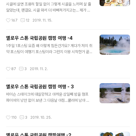
이크 moses lake
ound로 다녀 왔습니다. 워싱턴주에만 해도 수백개가 넘는
시골에 살면 조용히 할일 없이 그렇게 시골을 느끼며 살 줄
캠핑장이 있어서 좋은 캠핑장 찾는게 생각보다 시간이 많
알았는데, 왠걸요. 시골 와서 더 바빠져가지고는... 제가 어
이 걸리던데 이렇게 다녀 온 후기들을 서로서로 많이 남기
디 살고 있는지도 잊고 삽니다. 그 와중에 이곳에 친구가 왔
작성시간
167
12
2019. 11. 15.
다 보면 도움이 될 것 같더라고요. 그래서 캠핑 시즌 지나기
다고 하니 한국에서 그 시골까지 뭐하러 갔냐며!! ㅋㅋㅋㅋ
전에 후딱 포..
그니까요!!! 여기 볼 게 뭐가 있다고 한국서 비싼 비행기값
들여가며 왔을까요? 근데 볼 게 있죠!!!! 바로 저!!!!! ㅋㅋㅋ
옐로우 스톤 국립공원 캠핑 여행 -4
저 보러 왔죠. 진짜 암것도 없는 이곳에 저 보러 와 준 친구
글 내용
1주일 1포스팅 요즘 왜 이렇게 힘든건가요? 게다가 저의 취
들... 고맙다 얘들아~ ㅠ.ㅠ 원래 계획대로라면 집 짓는 과
약 포스팅이 여행기 포스팅이라 그런지 이왕 시작한거 끝
정이 3개월이라 저희가 계약한 시점부터 손을 꼽으면 10
은 봐야되겠는데, 여행기 4편으로 나눠서 쓰다보니 제가
월 중순이면 이미 집이 완성되고, 이사도 완료하고, 어느정
이미 질려 버린듯요. ㅠ.ㅠ 그래도 오늘 포스팅이 옐로우스
도 정리가 되었어야 되는 시점인데, 저희 동네의 새집 계약
작성시간
87
3
2019. 11. 2.
톤 마지막 포스팅이니까. 마지막까지 힘내서 으쌰~으쌰~
이 한꺼번에 몰리면서 집 짓는 시간이 늘어났고, 공사 ..
매디슨 캠프 사이트에서의 마지막 4박을 끝내고, 옐로우스
톤의 마지막날 아침을 맞이했습니다. 오늘의 일정은 원래
옐로우 스톤 국립공원 캠핑 여행 - 3
첫일정이였던 올드 페이쓰풀과 묶어서 보려고 했으나 근처
글 내용
에도 못 가보고 일정에 차질이 생겼던 파운틴 페인트 팟과
바이슨 스테이크에 대실망하고 아까운 삼일째 밤을 캠프
그랜드 프리즈매틱 스프링을 가보기로 합니다. 파운틴 페
파이어의 낭만 없이 보낸 그 다음날 아침...쿨러에 남아 있
인트 팟 지역은 사실 온천 보다는 머드가 보글 보글 끓어오
는 식재료들을 총동원 하여 아침부터 밥을 볶아 기름진 베
르는 지역이예요. (사진을 왜 안 찍었을꼬 ㅠ.ㅠ 아마도 여
이컨 야채 볶음밥을 만들어 냈습니다. 전날 먹은 바이슨 스
작성시간
110
3
2019. 10. 25.
행 막날이라 좀 지치고 의욕도 상실했었나..
테이크보다 백만배 더 맛있음요. 바이슨 보다 베이컨~아침
을 든든히 먹고 오늘은 북쪽 지역을 둘러보기로 합니다. 매
디슨 캠프 사이트에서 출발해서 노리스 지역과 맘모스 지
옐로우 스톤 국립공원 캠핑여행 -2