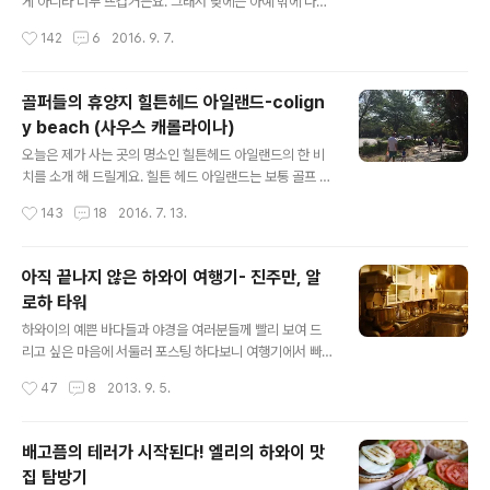
게 아니라 너무 뜨겁거든요. 그래서 낮에는 아예 밖에 나갈
없어도 내 책임 아님!!'을 강조하면서 그저 요청에 충실하고
엄두를 못 낸답니다. 하지만 혈기왕성한 에너지를 주체하
작성시간
142
6
2016. 9. 7.
자 한 블로그 주인장의 노력을 어여삐..
지 못하는 어린이 '와플이'의 에너지 방출을 위해 큰 맘 먹
고 외출을 했지요~ 애를 좀 방목해도 안전한 곳, 그동안 저
도 좀 쉴 수 있는 곳이 어디가 있을까 분노의 구글질을 하니
골퍼들의 휴양지 힐튼헤드 아일랜드-colign
땋~ 하고 나온 공원~ 주경선을 넘어 조지아주의 사바나로
y beach (사우스 캐롤라이나)
가야 하지만 다리 하나만 건너면 사바나로 갈 수 있어서 실
글 내용
제 거리는 20분. 힐튼헤드 아일랜드나, 사바나로 여행 오
오늘은 제가 사는 곳의 명소인 힐튼헤드 아일랜드의 한 비
신 분들, 시간 남을 때 한번 들려 보시라고 포스팅 해 봅니
치를 소개 해 드릴게요. 힐튼 헤드 아일랜드는 보통 골프 여
다. 주변에 주차 공간도 넉넉하고 (물론 무료 주차) 나무가
행으로 많이 찾게 되는 곳인데, 해외에서 오시는 분들보다
작성시간
143
18
2016. 7. 13.
많아서 그늘 진 곳이 많아 쉬기 좋겠더라구요. 여기저기 뛰
는 미국내에서 국내 여행으로 많이들 찾는 곳이예요. 부활
어 다니던 청솔모를..
절 휴가 때 일본인 친구 이쿠쨩도 시댁 식구들과 골프 여행
으로 이곳에 왔다가 저를 만나고 갔더랬죠. 프로 골프 선수
아직 끝나지 않은 하와이 여행기- 진주만, 알
타이거 우즈의 별장도 힐튼 헤드 아일랜드 본 섬에서 약간
로하 타워
떨어진 블러프 팔메토라는 곳에 있구요. (이 블러프 팔메토
글 내용
에는 오프라 윈프리, 존 트라볼타의 별장도 있답니다. ) 아
하와이의 예쁜 바다들과 야경을 여러분들께 빨리 보여 드
무튼, 골프 여행과 함께 비치도 함께 즐길 수 있는 리조트형
리고 싶은 마음에 서둘러 포스팅 하다보니 여행기에서 빠
호텔들이 이 힐튼 헤드 아일랜드에 밀집되어 있답니다. 다
져 버렸던 이야기들, 하와이 여행기를 계속 이어서 해 드릴
작성시간
47
8
2013. 9. 5.
만 이곳에 살고 있는 저는 일부러 돈 내고 리조트에 묵을 필
게요. 하와이는 휴양지로서도 최고이지만, 미국의 전쟁 역
요가 없으니 리조트 구..
사의 한 부분을 엿볼 수 있는 곳이기도 합니다. 그곳이 바로
진주만인데요, 남편이 하와이에 가면 꼭 꼭 가보고 싶은 곳
배고픔의 테러가 시작된다! 엘리의 하와이 맛
이 진주만이라고 했기 때문에 이날은 남편의 역사 견학을
집 탐방기
위해 진주만을 찾았답니다. 진주만에 가면 진주만 공습때
글 내용