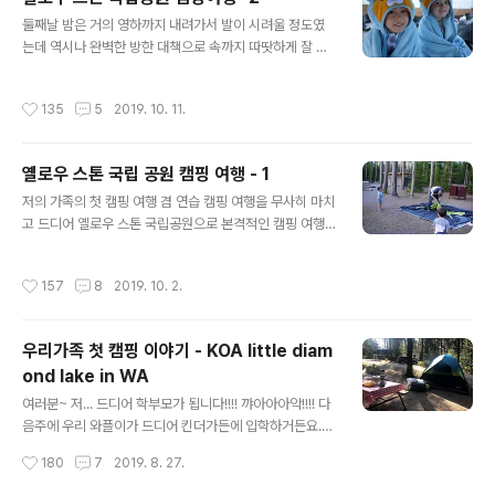
역을 둘러 본 후 캐년 빌리지 캠프 사이트로 내려와서 샤워
글 내용
를 하고 매디슨 캠프 사이트로 다시 돌아올 계획입니다. 다
​둘째날 밤은 거의 영하까지 내려가서 발이 시려울 정도였
른날의 일정에 비해 좀 빡센듯 보이지만 여행 막바지에 접
는데 역시나 완벽한 방한 대책으로 속까지 따땃하게 잘 자
어들어서인지 아이들도 점점 걸어다니는 것에 지치기도 했
고 일어났습니다. ​한 여름이지만 겨울 잠옷 챙겨와서 입히
고, 저 역시도 발목 부상을 입었는데 휴식할 틈도 없이 자꾸
고 재웠더니 밤새 안녕히 꿀잠 자고 일어난 두 녀석들. 캠핑
작성시간
135
5
2019. 10. 11.
걸어다니니 점점 더 악화가 되서 거의..
에서 제일 중요한건 뭐니뭐니 해도 밤 잠자리니까요. 어제
는 원래 계획한 일정의 반의 반도 못 끝냈으나 오늘은 최소
반이라도 끝내보자며 야심차게 시작합니다. 그랜트 빌리지
옐로우 스톤 국립 공원 캠핑 여행 - 1
캠프 사이트에서 출발해서 west thumb 지역을 둘러보고
글 내용
다시 오른쪽 방향으로 올라가 캐년 지역을 둘러 볼 예정입
저의 가족의 첫 캠핑 여행 겸 연습 캠핑 여행을 무사히 마치
니다. ​West thumb 지역도 간헐천이 집중적으로 모여 있
고 드디어 옐로우 스톤 국립공원으로 본격적인 캠핑 여행
는 지역인데 이 지역의 특징은 어마어마하게 큰 호수 옆에
을 다녀 왔습니다. 6박 7일간의 여행이었지만 편도 10시
간헐천들이 흩어져 있고, 심지어 호수의 안에도 간헐천이
간 정도 걸리는 거리라 가는 길에 1박, 돌아오는 길에 1박은
작성시간
157
8
2019. 10. 2.
분출하고 있다는 것이예요..
도중에 호텔에서 했기에 실제 캠핑은 4박 뿐이였어요. 4박
이 너무 짧게 느껴지고, 6박 정도 했더라면 더 좋았겠다 하
는 아쉬움이 남지만 아직 제제가 어려서 많이 걸어야 하는
우리가족 첫 캠핑 이야기 - KOA little diam
여행이 너무 길어지면 여행의 즐거움 보다 고생한 기억으
ond lake in WA
로 남을수도 있기에 이번 여행은 이렇게 끝냈습니다. 대신
글 내용
와플이가 중학생 정도 되고, 제제가 초등 고학년 정도가 되
여러분~ 저... 드디어 학부모가 됩니다!!!! 꺄아아아악!!!! 다
었을 때 다시 한번 더 오자고 약속했어요. 거의 이틀을 운전
음주에 우리 와플이가 드디어 킨더가든에 입학하거든요.
해서 (아이들이 있으니 도중에 쉬기도 하다 보니 ) 늦은 오
이게 꿈이야 생시야?!?!?!게다가 우리 막둥이 제제도 프리
작성시간
180
7
2019. 8. 27.
후나 되서야 옐로우 ..
스쿨에 가요. 그래서 저 요즘 너무너무 바쁘잖아요. ^^;;; 애
들 둘 다 학교 가고 나면 그때서야 정신 좀 들거 같아요. 그