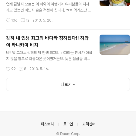
에 침몰된 애리조나호의 기념관과 공급 이후 태평양 전쟁
언제 끝날지 모르는 이 하와이 여행기에 여러분들이 지쳐
에 참전한 보핀호 박물관을 볼 수 있는데요, 저희가 오후에
가고 있는건 아닌지 슬슬 걱정이 됩니다. ㅎㅎ 엑기스만 뽑
가는 바람에 애리조나 기념관까지 둘러볼 시간 여유가 안
아서 정리를 하려다 보니 여행기가 시간순이 아닌, 테마순
작성시간
106
12
2013. 5. 20.
될거라는 안내소 직원의 말에 보핀호 잠수함 박물관만 둘
(?)이 되어서 좀 지루한 여행기가 되었네요. 그러나!!!! 혹시
러 보기로 했답니다. 박물관이라기 보다는 태평..
라도 제 블로그에 오시는 분들중에 하와이 여행기를 계획
하고 계시는 분들이 계시다면, 조금이라도 여행 정보에 도
감히 내 인생 최고의 바다라 칭하겠다!! 하와
움이 되고자 정리 했으니 눈요기도 하시면서 보아 주세요~
이 라니카이 비치
Chart House 1675 ala moana blvd 하와이에 도착한
글 내용
첫날, 첫식사의 메뉴로 결정한 것은 랍스터!! 하와이에 있는
네!! 말 그대로 감히!!! 제 인생 최고의 바다라는 찬사가 아깝
랍스터 식당을 검색해 봤더니 중국계 식당 두곳과 미국 패
지 않을 정도로 아름다운 곳이였거든요. 늦은 점심을 먹고
밀리 레스토랑인 레드 랍스터가 검색되더라구요. 그래서
오하우 섬의 오른쪽 외곽에 있는 비치에 가보기로 했답니
작성시간
92
8
2013. 5. 16.
미국에서 각 업종별 리뷰로 유명한 yelp.com에 검색을
다. 하와이 사는 친구가 카일루아 비치 근처에 살고 있는데
해서 나온 이..
하와이에 왔는데 카일루아 비치는 안 가냐고, 꼭 가보라고
해서 인터넷으로 카일루아 비치를 검색하다가 우연히 라니
더보기
카이 비치를 보게 되었어요. 카일루아 비치도 말 못할 정도
로 아름답다는데 그곳에서 5분 정도 떨어진 곳에 그보다
더 예쁜 바다가 있다지 뭡니까? 그래서 찾게 된 라니카이
비치!!! 처음 보는 순간, 절로 "우우우와~" 소리가 나오더라
구요. 물 색깔이 예뻐도 이렇게 예쁠수가 없었거든요. 게다
가 모래 역시 너무나 하얗고 고와서 정말 눈 부실 정도였어
의안내
티스토리
로그인
고객센터
요. 라니카이 비치가..
© Daum Corp.