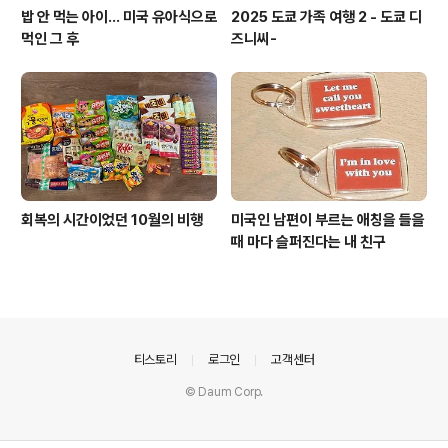
밥 안 먹는 아이... 미국 유아식으로
2025 도쿄 가족 여행 2 - 도쿄 디
먹인 그 후
즈니씨-
회복의 시간이었던 10월의 비행
미국인 남편이 부르는 애칭을 들을
때 마다 슬퍼진다는 내 친구
의안내
티스토리
로그인
고객센터
© Daum Corp.