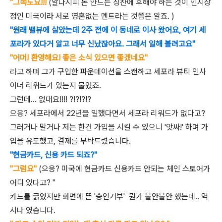
"그쪽도요!!!
(알다시피 돈 안드는 칭찬에 후해야 하는 것이 인지상
정인 미국이라 서로 영혼없는 멘트라는 것쯤은 알죠. )
"원래 밸뷰에 살았는데 2주 전에 이 동네로 이사 왔어요, 여기 세
포라가 있다거 알고 너무 신났잖아요. 그래서 일해 볼려고요"
"어머! 환영해요! 좋은 소식 있으면 좋겠네요"
라고 하며 그가 구입한 파운데이션을 스캔하고 세포라 뷰티 인사
이더 리워드가 있는지 물었죠.
그런데... 없대요!!!! ?!?!?!?
으응? 세포라에서 22년을 일했다면서 세포라 리워드가 없다고?
그러거나 말거나 저는 한건 가입을 시킬 수 있으니 '앗싸!' 하며 가
입을 유도했고, 결제를 부탁드렸습니다.
"현금카드, 신용 카드 되죠?"
"그럼요"
(으응? 미국에 현금카드 신용카드 안되는 체인 스토어가
어디 있다고? "
카드를 긁었지만 화면에 뜬 '승인거부' 뭔가 불안불안 했는데.. 역
시나 였습니다.