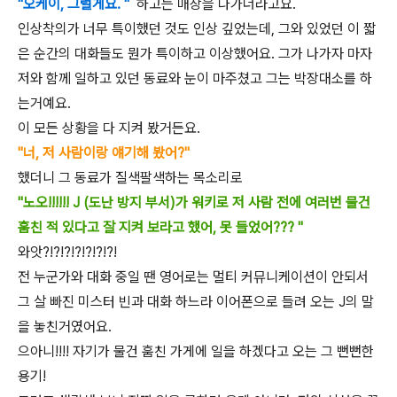
"오케이, 그럴게요. "
하고는 매장을 나가더라고요.
인상착의가 너무 특이했던 것도 인상 깊었는데, 그와 있었던 이 짧
은 순간의 대화들도 뭔가 특이하고 이상했어요. 그가 나가자 마자
저와 함께 일하고 있던 동료와 눈이 마주쳤고 그는 박장대소를 하
는거예요.
이 모든 상황을 다 지켜 봤거든요.
"너, 저 사람이랑 얘기해 봤어?"
했더니 그 동료가 질색팔색하는 목소리로
"노오!!!!!! J (도난 방지 부서)가 워키로 저 사람 전에 여러번 물건
훔친 적 있다고 잘 지켜 보라고 했어, 못 들었어??? "
와앗?!?!?!?!?!?!?!
전 누군가와 대화 중일 땐 영어로는 멀티 커뮤니케이션이 안되서
그 살 빠진 미스터 빈과 대화 하느라 이어폰으로 들려 오는 J의 말
을 놓친거였어요.
으아니!!!! 자기가 물건 훔친 가게에 일을 하겠다고 오는 그 뻔뻔한
용기!