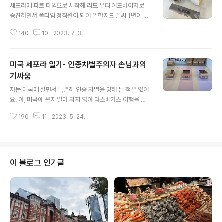
세포라에 파트 타임으로 시작해 리드 뷰티 어드바이저로
승진하면서 풀타임 정직원이 되어 일한지도 벌써 1년이 지
났습니다. 처음 입사 했을 때 잘할 수 있을까 불안해 하던
140
10
2023. 7. 3.
저에게 무조건 1년은 버텨 보라던 조언을 들었는데 역시나
1년이 지나니 두려웠던 마음은 사라지고, 이제 일도, 동료
도, 매장도, 손님들도 다~ 익숙해졌어요. 다만 포지션이 바
미국 세포라 일기- 인종차별주의자 손님과의
뀌고 나니 책임과 업무가 많아져서 출근하면 하루 8시간이
어떻게 가는지도 모르게 정신 없이 일하다가 돌아오다 보
기싸움
글 내용
니 집에 오면 저를 위한 개인 시간을 낼 여유가 없더라고요.
저는 미국에 살면서 특별히 인종 차별을 당해 본 적은 없어
특히나 체력적으로 너무 힘든 일들이 많아졌어요. 진열대
요. 아, 미국에 온지 얼마 되지 않아 라스베가스 여행을 갔
재설치 작업들이나, 스탁룸 정리등은 물론이고, 매주 수요
다가 식당 서버한테 차별을 당한적이 있었죠. 아, 모제스 레
일에는 물건이 입고 되는 날이라 물건 디스플레이와 스탁
190
11
2023. 5. 24.
이크 살 때 펜스업자한테 당할 뻔 했던 것도 인종차별이였
정리를 위해 매장안을 돌아다니는 ..
겠군요. 2020.09.08 - [미국 생활기] - 동양 여자 만만하
게 본 미국 펜스 업자 참교육 이야기 1 동양 여자 만만하게
본 미국 펜스 업자 참교육 이야기 1 컴백 했습니다. 그간 말
못한 얘기들이 너~~~무 많아서 어디서 부터 무슨 얘기 부
이 블로그 인기글
터 해야 할지를 모르겠어요. 2020년 정초부터 지금 9월까
지 정말 골 아픈 일들이 너무 많았거든요. 이제 진짜 조금 s
mileellie.tistory.com 2020.09.11 - [미국 생활기] -
동양 여자 만만하게 본 미국 펜스..