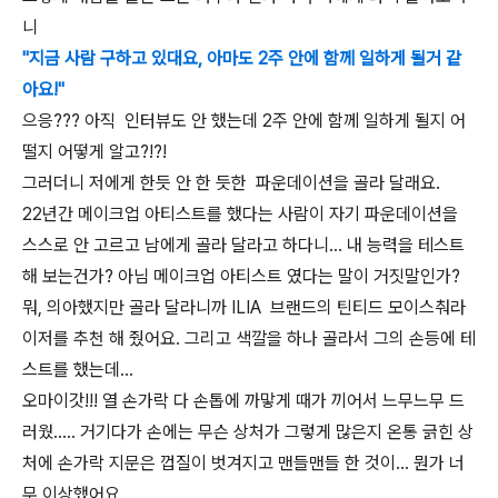
니
"지금 사람 구하고 있대요, 아마도 2주 안에 함께 일하게 될거 같
아요!"
으응??? 아직 인터뷰도 안 했는데 2주 안에 함께 일하게 될지 어
떨지 어떻게 알고?!?!
그러더니 저에게 한듯 안 한 듯한 파운데이션을 골라 달래요.
22년간 메이크업 아티스트를 했다는 사람이 자기 파운데이션을
스스로 안 고르고 남에게 골라 달라고 하다니... 내 능력을 테스트
해 보는건가? 아님 메이크업 아티스트 였다는 말이 거짓말인가?
뭐, 의아했지만 골라 달라니까 ILIA 브랜드의 틴티드 모이스춰라
이저를 추천 해 줬어요. 그리고 색깔을 하나 골라서 그의 손등에 테
스트를 했는데...
오마이갓!!! 열 손가락 다 손톱에 까맣게 때가 끼어서 느무느무 드
러웠..... 거기다가 손에는 무슨 상처가 그렇게 많은지 온통 긁힌 상
처에 손가락 지문은 껍질이 벗겨지고 맨들맨들 한 것이... 뭔가 너
무 이상했어요.